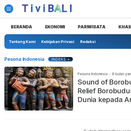
BERANDA
EKONOMI
PARIWISATA
KHA
Tentang Kami
Kebijakan Privasi
Redaksi
Pesona Indonesia
INDEKS +
Pesona Indonesia
-
8 bulan yan
Sound of Borobu
Relief Borobud
Dunia kepada 