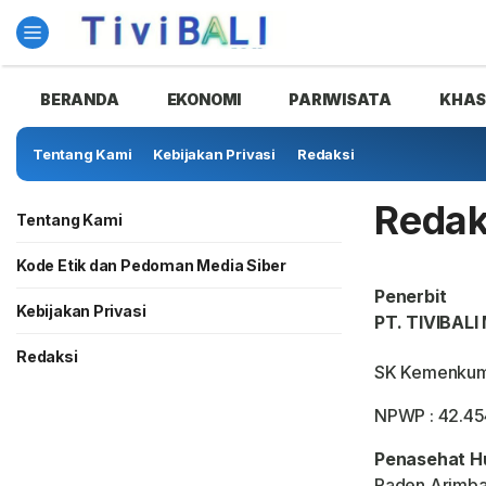
TIVIBALI.com
BERANDA
EKONOMI
PARIWISATA
KHA
Tentang Kami
Kebijakan Privasi
Redaksi
Redak
Tentang Kami
Kode Etik dan Pedoman Media Siber
Penerbit
Kebijakan Privasi
PT. TIVIBAL
Redaksi
SK Kemenkum
NPWP : 42.45
Penasehat H
Raden Arimba,