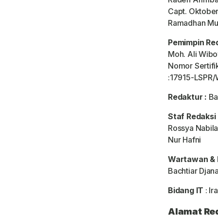
Capt. Oktoberi
Ramadhan Mu
Pemimpin Re
Moh. Ali Wib
Nomor Sertifi
:17915-LSPR
Redaktur :
Ba
Staf Redaksi
Rossya Nabil
Nur Hafni
Wartawan & 
Bachtiar Djan
Bidang IT
: Ir
Alamat Red