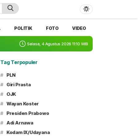
A
POLITIK
FOTO
VIDEO
Selasa, 4 Agustus 2026 11:10 WIB
Tag Terpopuler
#
PLN
#
Giri Prasta
#
OJK
#
Wayan Koster
#
Presiden Prabowo
#
Adi Arnawa
#
Kodam IX/Udayana