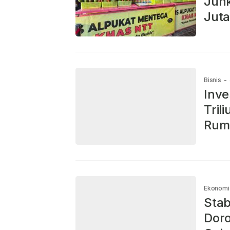
Jun
Juta
Bisnis
-
Inve
Tril
Ruma
Ekonomi
Stab
Doro