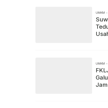
UMKM
-
Suwa
Ted
Usa
UMKM
-
FKLJ
Galu
Jam