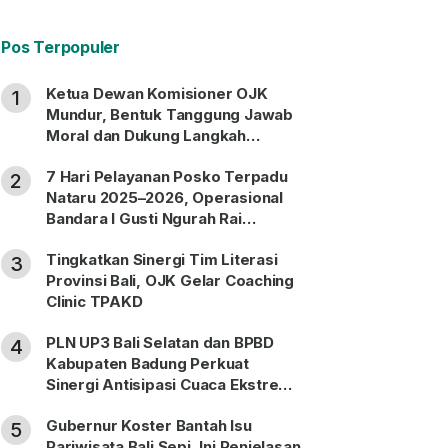
Pos Terpopuler
Ketua Dewan Komisioner OJK
1
Mundur, Bentuk Tanggung Jawab
Moral dan Dukung Langkah
Pemulihan
7 Hari Pelayanan Posko Terpadu
2
Nataru 2025–2026, Operasional
Bandara I Gusti Ngurah Rai
Berjalan Lancar
Tingkatkan Sinergi Tim Literasi
3
Provinsi Bali, OJK Gelar Coaching
Clinic TPAKD
PLN UP3 Bali Selatan dan BPBD
4
Kabupaten Badung Perkuat
Sinergi Antisipasi Cuaca Ekstrem
Periode Nataru
Gubernur Koster Bantah Isu
5
Pariwisata Bali Sepi, Ini Penjelasan