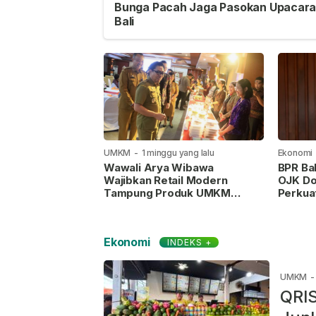
Bunga Pacah Jaga Pasokan Upacara
Bali
UMKM
-
1 minggu yang lalu
Ekonomi
Wawali Arya Wibawa
BPR Bal
Wajibkan Retail Modern
OJK Do
Tampung Produk UMKM
Perkua
Denpasar
Ekonomi
INDEKS +
UMKM
-
QRIS