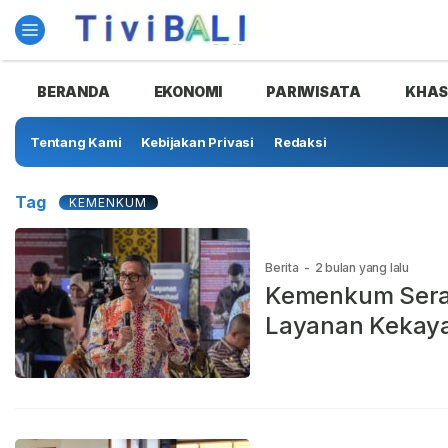
TIVIBALI.com
BERANDA
EKONOMI
PARIWISATA
KHA
Tentang Kami
Kebijakan Privasi
Redaksi
Tag
KEMENKUM
Berita
-
2 bulan yang lalu
Kemenkum Serap
Layanan Kekaya