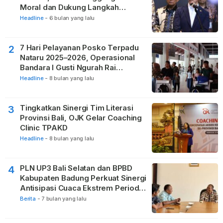
Moral dan Dukung Langkah
Pemulihan
Headline
-
6 bulan yang lalu
7 Hari Pelayanan Posko Terpadu
2
Nataru 2025–2026, Operasional
Bandara I Gusti Ngurah Rai
Berjalan Lancar
Headline
-
8 bulan yang lalu
Tingkatkan Sinergi Tim Literasi
3
Provinsi Bali, OJK Gelar Coaching
Clinic TPAKD
Headline
-
8 bulan yang lalu
PLN UP3 Bali Selatan dan BPBD
4
Kabupaten Badung Perkuat Sinergi
Antisipasi Cuaca Ekstrem Periode
Nataru
Berita
-
7 bulan yang lalu