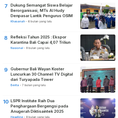
Dukung Semangat Siswa Belajar
7
Berorganisasi, MTs Al Hudy
Denpasar Lantik Pengurus OSIM
Khasanah
-
6 bulan yang lalu
Refleksi Tahun 2025 : Ekspor
8
Karantina Bali Capai 4,07 Triliun
Nasional
-
8 bulan yang lalu
Gubernur Bali Wayan Koster
9
Luncurkan 30 Channel TV Digital
dari Turyapada Tower
Berita
-
7 bulan yang lalu
LSPR Institute Raih Dua
10
Penghargaan Bergengsi pada
Anugerah Diktisaintek 2025
Headline
-
8 bulan yang lalu