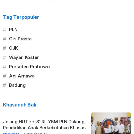
Tag Terpopuler
#
PLN
#
Giri Prasta
#
OJK
#
Wayan Koster
#
Presiden Prabowo
#
Adi Arnawa
#
Badung
Khasanah Bali
Jelang HUT ke-81 RI, YBM PLN Dukung
Pendidikan Anak Berkebutuhan Khusus
Khasanah
-
6 hari yang lalu