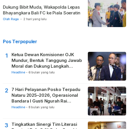
Dukung Bibit Muda, Wakapolda Lepas
Bhayangkara Bali FC ke Piala Soeratin
Olah Raga
-
2 hari yang lalu
Pos Terpopuler
Ketua Dewan Komisioner OJK
1
Mundur, Bentuk Tanggung Jawab
Moral dan Dukung Langkah
Pemulihan
Headline
-
6 bulan yang lalu
7 Hari Pelayanan Posko Terpadu
2
Nataru 2025–2026, Operasional
Bandara I Gusti Ngurah Rai
Berjalan Lancar
Headline
-
8 bulan yang lalu
Tingkatkan Sinergi Tim Literasi
3