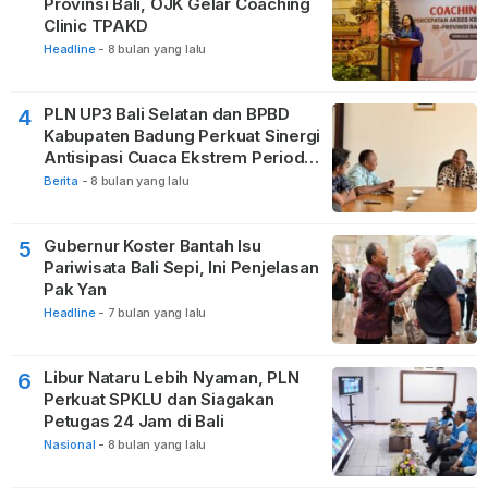
Provinsi Bali, OJK Gelar Coaching
Clinic TPAKD
Headline
-
8 bulan yang lalu
PLN UP3 Bali Selatan dan BPBD
4
Kabupaten Badung Perkuat Sinergi
Antisipasi Cuaca Ekstrem Periode
Nataru
Berita
-
8 bulan yang lalu
Gubernur Koster Bantah Isu
5
Pariwisata Bali Sepi, Ini Penjelasan
Pak Yan
Headline
-
7 bulan yang lalu
Libur Nataru Lebih Nyaman, PLN
6
Perkuat SPKLU dan Siagakan
Petugas 24 Jam di Bali
Nasional
-
8 bulan yang lalu