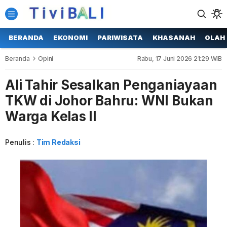
BERANDA
EKONOMI
PARIWISATA
KHASANAH
OLAH
Beranda
Opini
Rabu, 17 Juni 2026 21:29 WIB
Ali Tahir Sesalkan Penganiayaan
TKW di Johor Bahru: WNI Bukan
Warga Kelas II
Penulis :
Tim Redaksi