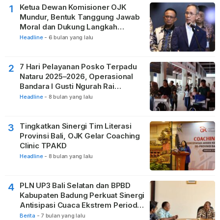
Ketua Dewan Komisioner OJK
1
Mundur, Bentuk Tanggung Jawab
Moral dan Dukung Langkah
Pemulihan
Headline
-
6 bulan yang lalu
7 Hari Pelayanan Posko Terpadu
2
Nataru 2025–2026, Operasional
Bandara I Gusti Ngurah Rai
Berjalan Lancar
Headline
-
8 bulan yang lalu
Tingkatkan Sinergi Tim Literasi
3
Provinsi Bali, OJK Gelar Coaching
Clinic TPAKD
Headline
-
8 bulan yang lalu
PLN UP3 Bali Selatan dan BPBD
4
Kabupaten Badung Perkuat Sinergi
Antisipasi Cuaca Ekstrem Periode
Nataru
Berita
-
7 bulan yang lalu