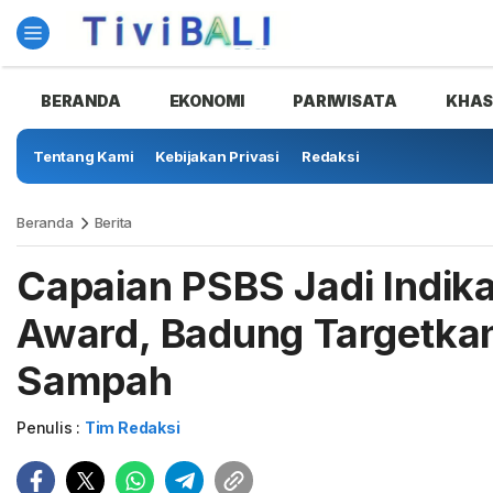
BERANDA
EKONOMI
PARIWISATA
KHA
Tentang Kami
Kebijakan Privasi
Redaksi
Beranda
Berita
Capaian PSBS Jadi Indik
Award, Badung Targetka
Sampah
Penulis :
Tim Redaksi