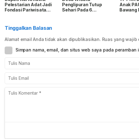
Pelestarian Adat Jadi
Penglipuran Tutup
Anak PA
Fondasi Pariwisata
Sehari Pada 6
Bawang 
Badung
September 2026,
Jagung d
Hormati Upacara
Intaran 
Melasti
Tinggalkan Balasan
Alamat email Anda tidak akan dipublikasikan.
Ruas yang wajib 
Simpan nama, email, dan situs web saya pada peramban i