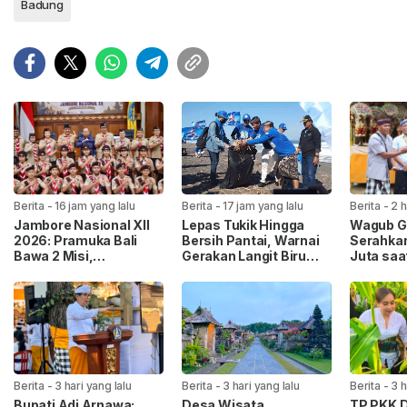
Badung
Berita
-
16 jam yang lalu
Berita
-
17 jam yang lalu
Berita
-
2 h
Jambore Nasional XII
Lepas Tukik Hingga
Wagub Gi
2026: Pramuka Bali
Bersih Pantai, Warnai
Serahkan
Bawa 2 Misi,
Gerakan Langit Biru
Juta saa
Perkenalkan Budaya
Partai Demokrat di
Massal P
dan Jaga Lingkungan
Gianyar
Mengan
Berita
-
3 hari yang lalu
Berita
-
3 hari yang lalu
Berita
-
3 h
Bupati Adi Arnawa:
Desa Wisata
TP PKK 