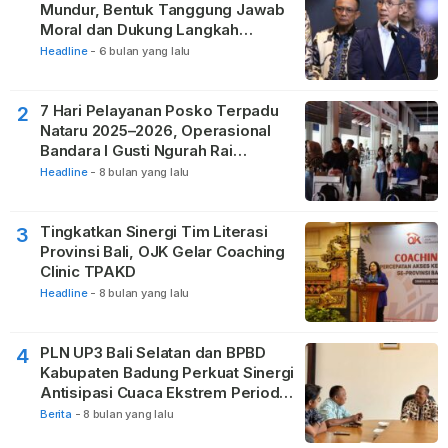
Mundur, Bentuk Tanggung Jawab
Moral dan Dukung Langkah
Pemulihan
Headline
-
6 bulan yang lalu
7 Hari Pelayanan Posko Terpadu
2
Nataru 2025–2026, Operasional
Bandara I Gusti Ngurah Rai
Berjalan Lancar
Headline
-
8 bulan yang lalu
Tingkatkan Sinergi Tim Literasi
3
Provinsi Bali, OJK Gelar Coaching
Clinic TPAKD
Headline
-
8 bulan yang lalu
PLN UP3 Bali Selatan dan BPBD
4
Kabupaten Badung Perkuat Sinergi
Antisipasi Cuaca Ekstrem Periode
Nataru
Berita
-
8 bulan yang lalu