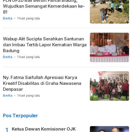
PLN UP2D Bali Bersih Pantai Biaung,
Wujudkan Semangat Kemerdekaan ke-
81
Berita
-
1 hari yang lalu
Wabup Alit Sucipta Serahkan Santunan
dan Imbau Tertib Lapor Kematian Warga
Badung
Berita
-
1 hari yang lalu
Ny. Fatma Saifullah Apresiasi Karya
Kreatif Disabilitas di Graha Nawasena
Denpasar
Berita
-
1 hari yang lalu
Pos Terpopuler
Ketua Dewan Komisioner OJK
1