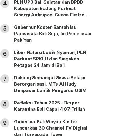
PLN UP3 Bali Selatan dan BPBD
4
Kabupaten Badung Perkuat
Sinergi Antisipasi Cuaca Ekstrem
Periode Nataru
Gubernur Koster Bantah Isu
5
Pariwisata Bali Sepi, Ini Penjelasan
Pak Yan
Libur Nataru Lebih Nyaman, PLN
6
Perkuat SPKLU dan Siagakan
Petugas 24 Jam di Bali
Dukung Semangat Siswa Belajar
7
Berorganisasi, MTs Al Hudy
Denpasar Lantik Pengurus OSIM
Refleksi Tahun 2025 : Ekspor
8
Karantina Bali Capai 4,07 Triliun
Gubernur Bali Wayan Koster
9
Luncurkan 30 Channel TV Digital
dari Turyapada Tower