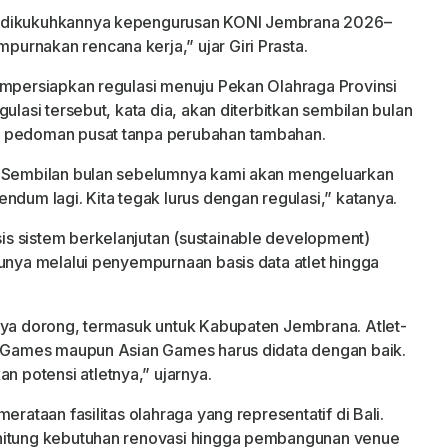
n dikukuhkannya kepengurusan KONI Jembrana 2026–
rnakan rencana kerja,” ujar Giri Prasta.
empersiapkan regulasi menuju Pekan Olahraga Provinsi
ulasi tersebut, kata dia, akan diterbitkan sembilan bulan
i pedoman pusat tanpa perubahan tambahan.
. Sembilan bulan sebelumnya kami akan mengeluarkan
ndum lagi. Kita tegak lurus dengan regulasi,” katanya.
s sistem berkelanjutan (sustainable development)
tunya melalui penyempurnaan basis data atlet hingga
aya dorong, termasuk untuk Kabupaten Jembrana. Atlet-
EA Games maupun Asian Games harus didata dengan baik.
potensi atletnya,” ujarnya.
erataan fasilitas olahraga yang representatif di Bali.
ghitung kebutuhan renovasi hingga pembangunan venue