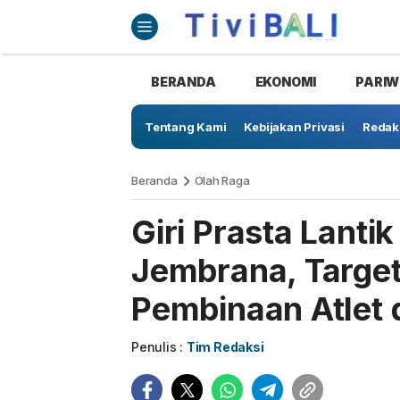
BERANDA
EKONOMI
PARIW
Tentang Kami
Kebijakan Privasi
Redak
Beranda
Olah Raga
Giri Prasta Lanti
Jembrana, Targe
Pembinaan Atlet
Penulis :
Tim Redaksi