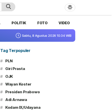
A
POLITIK
FOTO
VIDEO
Sabtu, 8 Agustus 2026 10:34 WIB
Tag Terpopuler
#
PLN
#
Giri Prasta
#
OJK
#
Wayan Koster
#
Presiden Prabowo
#
Adi Arnawa
#
Kodam IX/Udayana