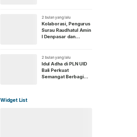
Kaderisasi Anak
Muda
2 bulan yang lalu
Kolaborasi, Pengurus
Surau Raudhatul Amin
I Denpasar dan
Perempuan ICMI Bali
Gelar Pemotongan
Hewan Kurban
2 bulan yang lalu
Idul Adha di PLN UID
Bali Perkuat
Semangat Berbagi
dan Kepedulian Sosial
untuk Masyarakat
Widget List