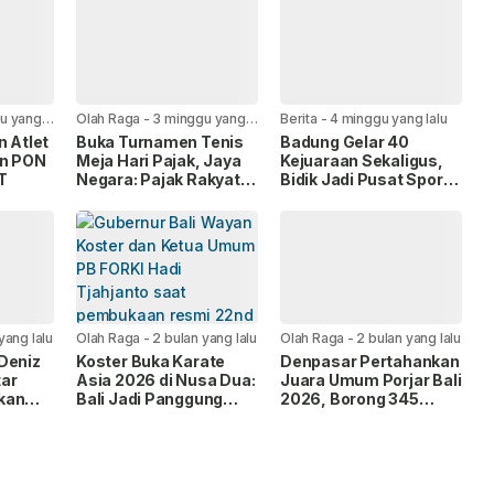
u yang
Olah Raga
-
3 minggu yang
Berita
-
4 minggu yang lalu
lalu
n Atlet
Buka Turnamen Tenis
Badung Gelar 40
an PON
Meja Hari Pajak, Jaya
Kejuaraan Sekaligus,
T
Negara: Pajak Rakyat
Bidik Jadi Pusat Sport
untuk Rakyat
Tourism Dunia
yang lalu
Olah Raga
-
2 bulan yang lalu
Olah Raga
-
2 bulan yang lalu
Deniz
Koster Buka Karate
Denpasar Pertahankan
ar
Asia 2026 di Nusa Dua:
Juara Umum Porjar Bali
kan
Bali Jadi Panggung
2026, Borong 345
1
400 Karateka Elite
Medali Emas
Asia