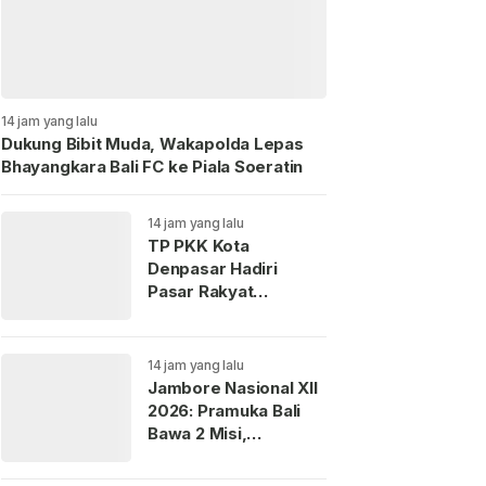
14 jam yang lalu
Dukung Bibit Muda, Wakapolda Lepas
Bhayangkara Bali FC ke Piala Soeratin
14 jam yang lalu
TP PKK Kota
Denpasar Hadiri
Pasar Rakyat
“Berbelanja dan
Berbagi” di Jembrana
14 jam yang lalu
Jambore Nasional XII
2026: Pramuka Bali
Bawa 2 Misi,
Perkenalkan Budaya
dan Jaga Lingkungan