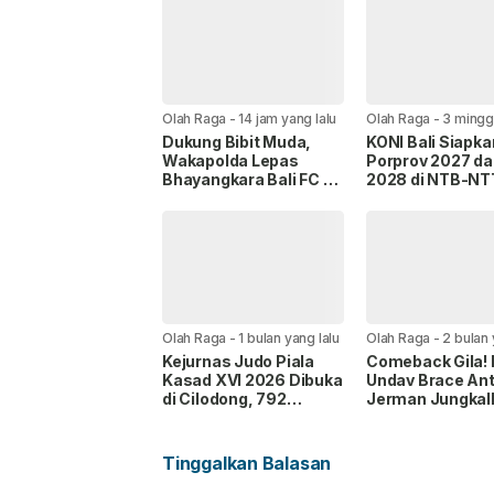
Olah Raga
-
14 jam yang lalu
Olah Raga
-
3 mingg
lalu
Dukung Bibit Muda,
KONI Bali Siapka
Wakapolda Lepas
Porprov 2027 d
Bhayangkara Bali FC ke
2028 di NTB-NT
Piala Soeratin
Olah Raga
-
1 bulan yang lalu
Olah Raga
-
2 bulan 
Kejurnas Judo Piala
Comeback Gila! 
Kasad XVI 2026 Dibuka
Undav Brace Ant
di Cilodong, 792
Jerman Jungkal
Judoka Turun
Pantai Gading 2-
Bertanding
Tinggalkan Balasan