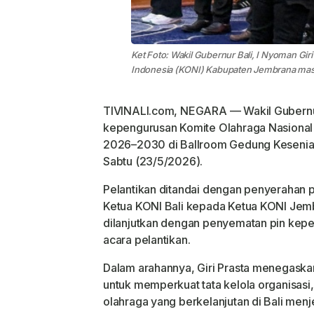
Ket Foto: Wakil Gubernur Bali, I Nyoman Gir
Indonesia (KONI) Kabupaten Jembrana mas
TIVINALI.com, NEGARA — Wakil Gubernur B
kepengurusan Komite Olahraga Nasional
2026–2030 di Ballroom Gedung Kesenian 
Sabtu (23/5/2026).
Pelantikan ditandai dengan penyerahan pa
Ketua KONI Bali kepada Ketua KONI Jembr
dilanjutkan dengan penyematan pin kepe
acara pelantikan.
Dalam arahannya, Giri Prasta menegask
untuk memperkuat tata kelola organisas
olahraga yang berkelanjutan di Bali men