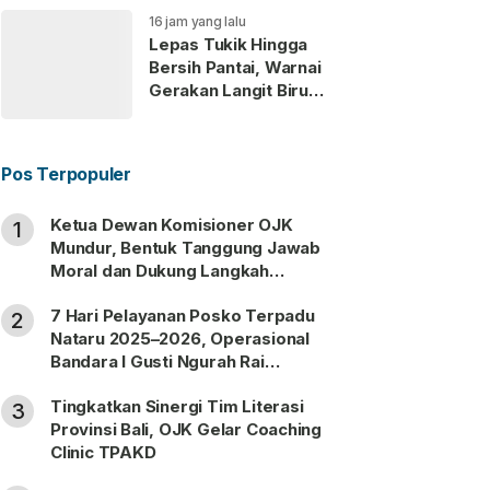
16 jam yang lalu
Lepas Tukik Hingga
Bersih Pantai, Warnai
Gerakan Langit Biru
Partai Demokrat di
Gianyar
Pos Terpopuler
Ketua Dewan Komisioner OJK
1
Mundur, Bentuk Tanggung Jawab
Moral dan Dukung Langkah
Pemulihan
7 Hari Pelayanan Posko Terpadu
2
Nataru 2025–2026, Operasional
Bandara I Gusti Ngurah Rai
Berjalan Lancar
Tingkatkan Sinergi Tim Literasi
3
Provinsi Bali, OJK Gelar Coaching
Clinic TPAKD