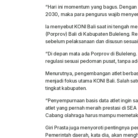
“Hari ini momentum yang bagus. Denga
2030, maka para pengurus wajib menyempu
Ia menyebut KONI Bali saat ini tengah m
(Porprov) Bali di Kabupaten Buleleng. Reg
sebelum pelaksanaan dan disusun sesua
“Di depan mata ada Porprov di Buleleng
regulasi sesuai pedoman pusat, tanpa ade
Menurutnya, pengembangan atlet berbasi
menjadi fokus utama KONI Bali. Salah sa
tingkat kabupaten.
“Penyempurnaan basis data atlet ingin s
atlet yang pernah meraih prestasi di S
Cabang olahraga harus mampu memetakan 
Giri Prasta juga menyoroti pentingnya pem
Pemerintah daerah, kata dia, akan men