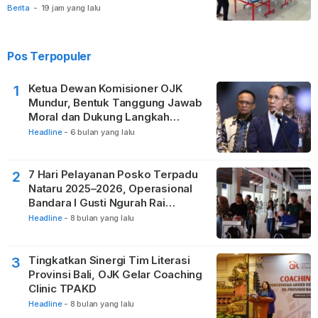
Berita
-
19 jam yang lalu
Pos Terpopuler
Ketua Dewan Komisioner OJK
1
Mundur, Bentuk Tanggung Jawab
Moral dan Dukung Langkah
Pemulihan
Headline
-
6 bulan yang lalu
7 Hari Pelayanan Posko Terpadu
2
Nataru 2025–2026, Operasional
Bandara I Gusti Ngurah Rai
Berjalan Lancar
Headline
-
8 bulan yang lalu
Tingkatkan Sinergi Tim Literasi
3
Provinsi Bali, OJK Gelar Coaching
Clinic TPAKD
Headline
-
8 bulan yang lalu