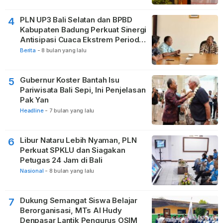
PLN UP3 Bali Selatan dan BPBD
4
Kabupaten Badung Perkuat Sinergi
Antisipasi Cuaca Ekstrem Periode
Nataru
Berita
-
8 bulan yang lalu
Gubernur Koster Bantah Isu
5
Pariwisata Bali Sepi, Ini Penjelasan
Pak Yan
Headline
-
7 bulan yang lalu
Libur Nataru Lebih Nyaman, PLN
6
Perkuat SPKLU dan Siagakan
Petugas 24 Jam di Bali
Nasional
-
8 bulan yang lalu
Dukung Semangat Siswa Belajar
7
Berorganisasi, MTs Al Hudy
Denpasar Lantik Pengurus OSIM