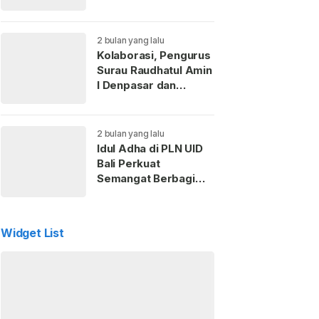
Kaderisasi Anak
Muda
2 bulan yang lalu
Kolaborasi, Pengurus
Surau Raudhatul Amin
I Denpasar dan
Perempuan ICMI Bali
Gelar Pemotongan
Hewan Kurban
2 bulan yang lalu
Idul Adha di PLN UID
Bali Perkuat
Semangat Berbagi
dan Kepedulian Sosial
untuk Masyarakat
Widget List