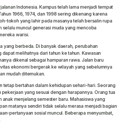
perjalanan Indonesia. Kampus telah lama menjadi tempat
Tahun 1966, 1974, dan 1998 sering dikenang karena
koh-tokoh yang lahir pada masanya telah bersalin rupa
an selalu muncul generasi muda yang mencoba
ereka warisi.
sana yang berbeda. Di banyak daerah, perubahan
 dapat melihatnya dari tahun ke tahun. Kawasan
hanya dikenal sebagai hamparan rawa. Jalan baru
ivitas ekonomi bergerak ke wilayah yang sebelumnya
 dan mudah ditemukan.
 tetap bertahan dalam kehidupan sehari-hari. Seorang
u pekerjaan yang sesuai dengan harapannya. Orang tua
an anak menjelang semester baru. Mahasiswa yang
an matanya sendiri tidak selalu merasa menjadi bagian
yaan-pertanyaan sosial muncul. Beberapa menyumbat,
.