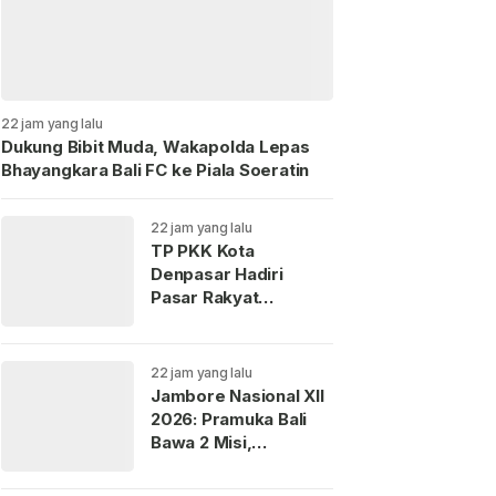
22 jam yang lalu
Dukung Bibit Muda, Wakapolda Lepas
Bhayangkara Bali FC ke Piala Soeratin
22 jam yang lalu
TP PKK Kota
Denpasar Hadiri
Pasar Rakyat
“Berbelanja dan
Berbagi” di Jembrana
22 jam yang lalu
Jambore Nasional XII
2026: Pramuka Bali
Bawa 2 Misi,
Perkenalkan Budaya
dan Jaga Lingkungan