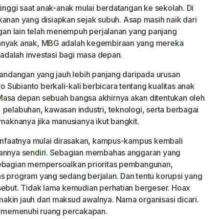
tinggi saat anak-anak mulai berdatangan ke sekolah. Di
an yang disiapkan sejak subuh. Asap masih naik dari
angan lain telah menempuh perjalanan yang panjang
banyak anak, MBG adalah kegembiraan yang mereka
a adalah investasi bagi masa depan.
pandangan yang jauh lebih panjang daripada urusan
Subianto berkali-kali berbicara tentang kualitas anak
Masa depan sebuah bangsa akhirnya akan ditentukan oleh
pelabuhan, kawasan industri, teknologi, serta berbagai
knanya jika manusianya ikut bangkit.
manfaatnya mulai dirasakan, kampus-kampus kembali
rannya sendiri. Sebagian membahas anggaran yang
sebagian mempersoalkan prioritas pembangunan,
s program yang sedang berjalan. Dan tentu korupsi yang
sebut. Tidak lama kemudian perhatian bergeser. Hoax
kin jauh dari maksud awalnya. Nama organisasi dicari.
if memenuhi ruang percakapan.