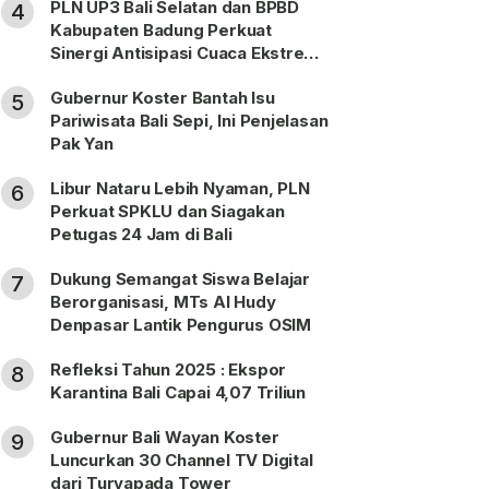
PLN UP3 Bali Selatan dan BPBD
4
Kabupaten Badung Perkuat
Sinergi Antisipasi Cuaca Ekstrem
Periode Nataru
Gubernur Koster Bantah Isu
5
Pariwisata Bali Sepi, Ini Penjelasan
Pak Yan
Libur Nataru Lebih Nyaman, PLN
6
Perkuat SPKLU dan Siagakan
Petugas 24 Jam di Bali
Dukung Semangat Siswa Belajar
7
Berorganisasi, MTs Al Hudy
Denpasar Lantik Pengurus OSIM
Refleksi Tahun 2025 : Ekspor
8
Karantina Bali Capai 4,07 Triliun
Gubernur Bali Wayan Koster
9
Luncurkan 30 Channel TV Digital
dari Turyapada Tower