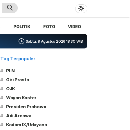
A
POLITIK
FOTO
VIDEO
Sabtu, 8 Agustus 2026 18:30 WIB
Tag Terpopuler
#
PLN
#
Giri Prasta
#
OJK
#
Wayan Koster
#
Presiden Prabowo
#
Adi Arnawa
#
Kodam IX/Udayana