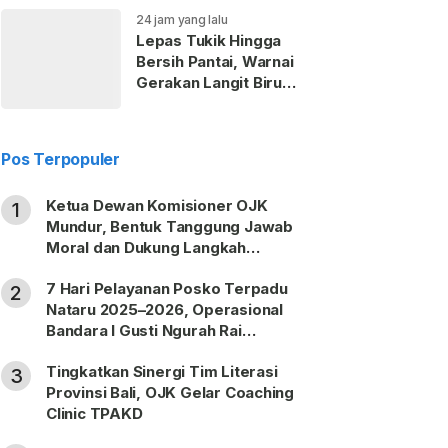
24 jam yang lalu
Lepas Tukik Hingga
Bersih Pantai, Warnai
Gerakan Langit Biru
Partai Demokrat di
Gianyar
Pos Terpopuler
Ketua Dewan Komisioner OJK
1
Mundur, Bentuk Tanggung Jawab
Moral dan Dukung Langkah
Pemulihan
7 Hari Pelayanan Posko Terpadu
2
Nataru 2025–2026, Operasional
Bandara I Gusti Ngurah Rai
Berjalan Lancar
Tingkatkan Sinergi Tim Literasi
3
Provinsi Bali, OJK Gelar Coaching
Clinic TPAKD