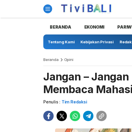
BERANDA
EKONOMI
PARIW
Tentang Kami
Kebijakan Privasi
Redak
Beranda
Opini
Jangan – Jangan 
Membaca Mahas
Penulis :
Tim Redaksi