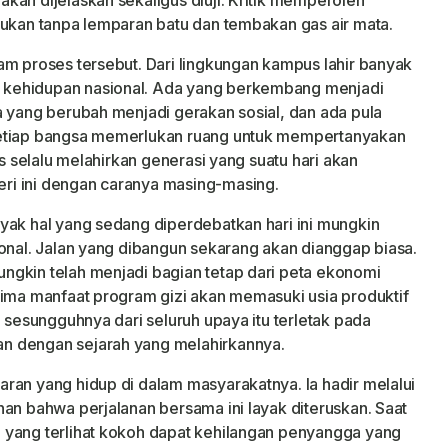
kan dijelaskan sekaligus diuji. Kritik memperoleh
jukan tanpa lemparan batu dan tembakan gas air mata.
am proses tersebut. Dari lingkungan kampus lahir banyak
 kehidupan nasional. Ada yang berkembang menjadi
a yang berubah menjadi gerakan sosial, dan ada pula
setiap bangsa memerlukan ruang untuk mempertanyakan
us selalu melahirkan generasi yang suatu hari akan
ri ini dengan caranya masing-masing.
yak hal yang sedang diperdebatkan hari ini mungkin
ional. Jalan yang dibangun sekarang akan dianggap biasa.
ngkin telah menjadi bagian tetap dari peta ekonomi
rima manfaat program gizi akan memasuki usia produktif
i sesungguhnya dari seluruh upaya itu terletak pada
n dengan sejarah yang melahirkannya.
ran yang hidup di dalam masyarakatnya. Ia hadir melalui
nan bahwa perjalanan bersama ini layak diteruskan. Saat
 yang terlihat kokoh dapat kehilangan penyangga yang