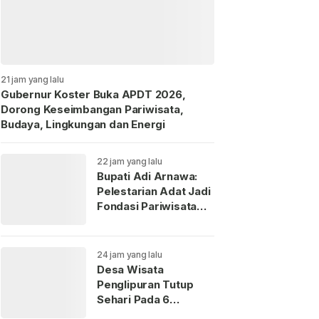
21 jam yang lalu
Gubernur Koster Buka APDT 2026,
Dorong Keseimbangan Pariwisata,
Budaya, Lingkungan dan Energi
22 jam yang lalu
Bupati Adi Arnawa:
Pelestarian Adat Jadi
Fondasi Pariwisata
Badung
24 jam yang lalu
Desa Wisata
Penglipuran Tutup
Sehari Pada 6
September 2026,