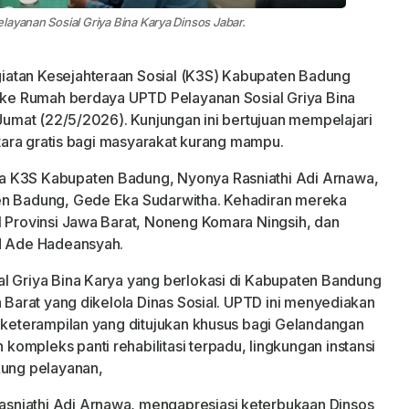
layanan Sosial Griya Bina Karya Dinsos Jabar.
iatan Kesejahteraan Sosial (K3S) Kabupaten Badung
u ke Rumah berdaya UPTD Pelayanan Sosial Griya Bina
 Jumat (22/5/2026). Kunjungan ini bertujuan mempelajari
entara gratis bagi masyarakat kurang mampu.
a K3S Kabupaten Badung, Nyonya Rasniathi Adi Arnawa,
en Badung, Gede Eka Sudarwitha. Kehadiran mereka
l Provinsi Jawa Barat, Noneng Komara Ningsih, dan
ad Ade Hadeansyah.
al Griya Bina Karya yang berlokasi di Kabupaten Bandung
a Barat yang dikelola Dinas Sosial. UPTD ini menyediakan
n keterampilan yang ditujukan khusus bagi Gelandangan
ompleks panti rehabilitasi terpadu, lingkungan instansi
kung pelayanan,
sniathi Adi Arnawa, mengapresiasi keterbukaan Dinsos