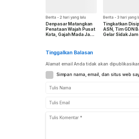
Berita
-
2 hari yang lalu
Berita
-
3 hari yang l
Denpasar Matangkan
Tingkatkan Disip
Penataan Wajah Pusat
ASN, Tim GDN 
Kota, Gajah Mada Jadi
Gelar Sidak Jam
Prioritas
dan Uji Coba Ab
Mobile
Tinggalkan Balasan
Alamat email Anda tidak akan dipublikasika
Simpan nama, email, dan situs web sa