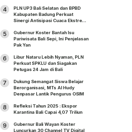
PLN UP3 Bali Selatan dan BPBD
4
Kabupaten Badung Perkuat
Sinergi Antisipasi Cuaca Ekstrem
Periode Nataru
Gubernur Koster Bantah Isu
5
Pariwisata Bali Sepi, Ini Penjelasan
Pak Yan
Libur Nataru Lebih Nyaman, PLN
6
Perkuat SPKLU dan Siagakan
Petugas 24 Jam di Bali
Dukung Semangat Siswa Belajar
7
Berorganisasi, MTs Al Hudy
Denpasar Lantik Pengurus OSIM
Refleksi Tahun 2025 : Ekspor
8
Karantina Bali Capai 4,07 Triliun
Gubernur Bali Wayan Koster
9
Luncurkan 30 Channel TV Digital