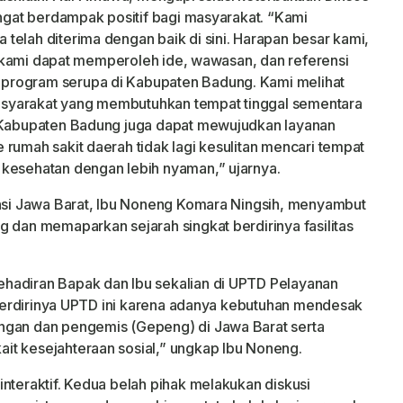
angat berdampak positif bagi masyarakat. “Kami
telah diterima dengan baik di sini. Harapan besar kami,
ni, kami dapat memperoleh ide, wawasan, dan referensi
program serupa di Kabupaten Badung. Kami melihat
 masyarakat yang membutuhkan tempat tinggal sementara
i Kabupaten Badung juga dapat mewujudkan layanan
rumah sakit daerah tidak lagi kesulitan mencari tempat
 kesehatan dengan lebih nyaman,” ujarnya.
insi Jawa Barat, Ibu Noneng Komara Ningsih, menyambut
g dan memaparkan sejarah singkat berdirinya fasilitas
hadiran Bapak dan Ibu sekalian di UPTD Pelayanan
. Berdirinya UPTD ini karena adanya kebutuhan mendesak
ngan dan pengemis (Gepeng) di Jawa Barat serta
it kesejahteraan sosial,” ungkap Ibu Noneng.
nteraktif. Kedua belah pihak melakukan diskusi