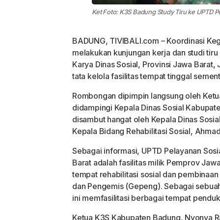
Ket Foto: K3S Badung Study Tiru ke UPTD Pe
BADUNG, TIVIBALI.com – Koordinasi Keg
melakukan kunjungan kerja dan studi tir
Karya Dinas Sosial, Provinsi Jawa Barat,
tata kelola fasilitas tempat tinggal sem
Rombongan dipimpin langsung oleh Ketu
didampingi Kepala Dinas Sosial Kabupat
disambut hangat oleh Kepala Dinas Sosia
Kepala Bidang Rehabilitasi Sosial, Ahm
Sebagai informasi, UPTD Pelayanan Sosi
Barat adalah fasilitas milik Pemprov Jaw
tempat rehabilitasi sosial dan pembinaa
dan Pengemis (Gepeng). Sebagai sebuah k
ini memfasilitasi berbagai tempat pendu
Ketua K3S Kabupaten Badung, Nyonya Ra