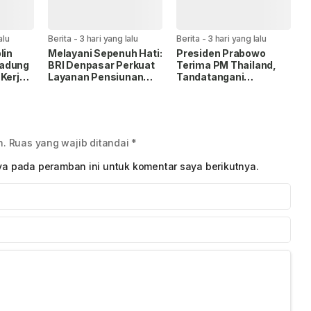
alu
Berita
-
3 hari yang lalu
Berita
-
3 hari yang lalu
lin
Melayani Sepenuh Hati:
Presiden Prabowo
Badung
BRI Denpasar Perkuat
Terima PM Thailand,
 Kerja
Layanan Pensiunan
Tandatangani
sensi
Lewat Cek Kesehatan
Kemitraan Strategis
2026-2030
n.
Ruas yang wajib ditandai
*
ya pada peramban ini untuk komentar saya berikutnya.