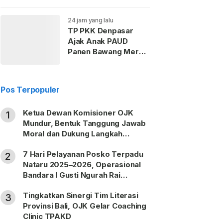
Hormati Upacara
Melasti
24 jam yang lalu
TP PKK Denpasar
Ajak Anak PAUD
Panen Bawang Merah
dan Jagung di Subak
Intaran Barat
Pos Terpopuler
Ketua Dewan Komisioner OJK
1
Mundur, Bentuk Tanggung Jawab
Moral dan Dukung Langkah
Pemulihan
7 Hari Pelayanan Posko Terpadu
2
Nataru 2025–2026, Operasional
Bandara I Gusti Ngurah Rai
Berjalan Lancar
Tingkatkan Sinergi Tim Literasi
3
Provinsi Bali, OJK Gelar Coaching
Clinic TPAKD