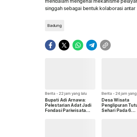
mendalam mengenai mekanisme pelayanan
singgah sebagai bentuk kolaborasi antar
Badung
Berita
-
22 jam yang lalu
Berita
-
24 jam yang 
Bupati Adi Arnawa:
Desa Wisata
Pelestarian Adat Jadi
Penglipuran Tut
Fondasi Pariwisata
Sehari Pada 6
Badung
September 2026
Hormati Upacar
Melasti