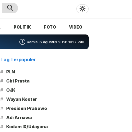
A
POLITIK
FOTO
VIDEO
Kamis, 6 Agustus 2026 18:17 WIB
Tag Terpopuler
#
PLN
#
Giri Prasta
#
OJK
#
Wayan Koster
#
Presiden Prabowo
#
Adi Arnawa
#
Kodam IX/Udayana