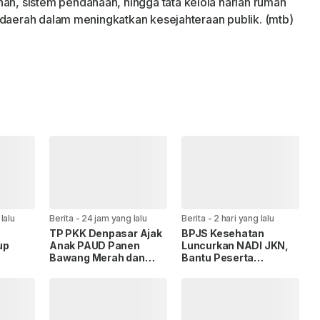
, sistem pendanaan, hingga tata kelola harian rumah
 daerah dalam meningkatkan kesejahteraan publik. (mtb)
lalu
Berita
-
24 jam yang lalu
Berita
-
2 hari yang lalu
TP PKK Denpasar Ajak
BPJS Kesehatan
up
Anak PAUD Panen
Luncurkan NADI JKN,
Bawang Merah dan
Bantu Peserta
,
Jagung di Subak
Menabung untuk Bayar
a
Intaran Barat
Iuran