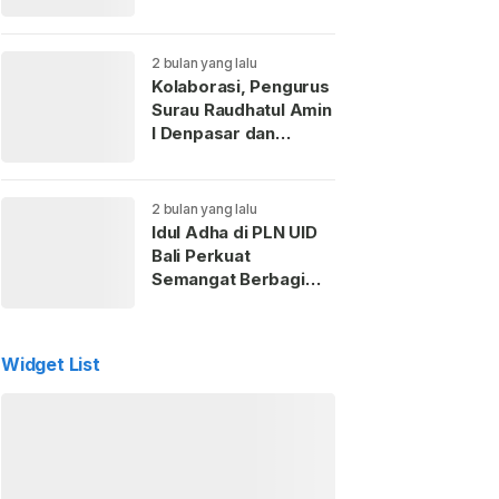
Kaderisasi Anak
Muda
2 bulan yang lalu
Kolaborasi, Pengurus
Surau Raudhatul Amin
I Denpasar dan
Perempuan ICMI Bali
Gelar Pemotongan
Hewan Kurban
2 bulan yang lalu
Idul Adha di PLN UID
Bali Perkuat
Semangat Berbagi
dan Kepedulian Sosial
untuk Masyarakat
Widget List