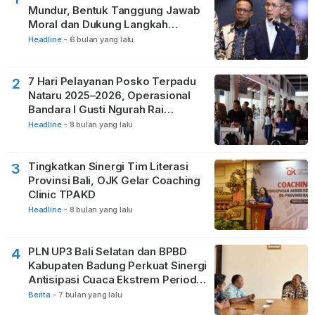
Mundur, Bentuk Tanggung Jawab
Moral dan Dukung Langkah
Pemulihan
Headline
-
6 bulan yang lalu
7 Hari Pelayanan Posko Terpadu
2
Nataru 2025–2026, Operasional
Bandara I Gusti Ngurah Rai
Berjalan Lancar
Headline
-
8 bulan yang lalu
Tingkatkan Sinergi Tim Literasi
3
Provinsi Bali, OJK Gelar Coaching
Clinic TPAKD
Headline
-
8 bulan yang lalu
PLN UP3 Bali Selatan dan BPBD
4
Kabupaten Badung Perkuat Sinergi
Antisipasi Cuaca Ekstrem Periode
Nataru
Berita
-
7 bulan yang lalu