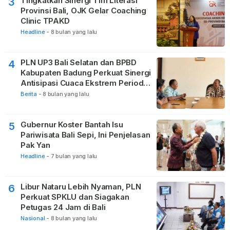
Tingkatkan Sinergi Tim Literasi
3
Provinsi Bali, OJK Gelar Coaching
Clinic TPAKD
Headline
-
8 bulan yang lalu
PLN UP3 Bali Selatan dan BPBD
4
Kabupaten Badung Perkuat Sinergi
Antisipasi Cuaca Ekstrem Periode
Nataru
Berita
-
8 bulan yang lalu
Gubernur Koster Bantah Isu
5
Pariwisata Bali Sepi, Ini Penjelasan
Pak Yan
Headline
-
7 bulan yang lalu
Libur Nataru Lebih Nyaman, PLN
6
Perkuat SPKLU dan Siagakan
Petugas 24 Jam di Bali
Nasional
-
8 bulan yang lalu