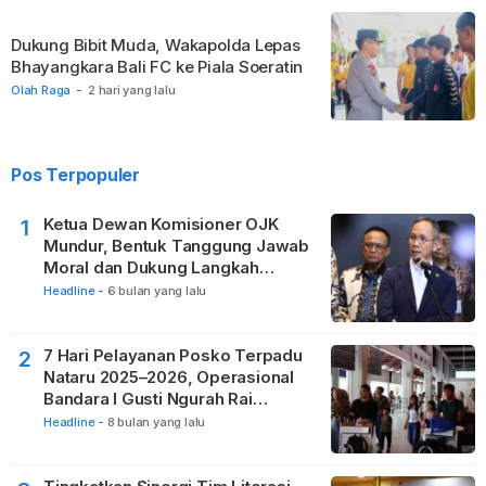
Dukung Bibit Muda, Wakapolda Lepas
Bhayangkara Bali FC ke Piala Soeratin
Olah Raga
-
2 hari yang lalu
Pos Terpopuler
Ketua Dewan Komisioner OJK
1
Mundur, Bentuk Tanggung Jawab
Moral dan Dukung Langkah
Pemulihan
Headline
-
6 bulan yang lalu
7 Hari Pelayanan Posko Terpadu
2
Nataru 2025–2026, Operasional
Bandara I Gusti Ngurah Rai
Berjalan Lancar
Headline
-
8 bulan yang lalu