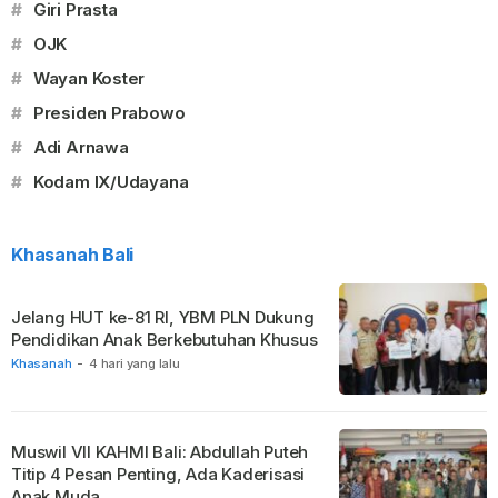
#
Giri Prasta
#
OJK
#
Wayan Koster
#
Presiden Prabowo
#
Adi Arnawa
#
Kodam IX/Udayana
Khasanah Bali
Jelang HUT ke-81 RI, YBM PLN Dukung
Pendidikan Anak Berkebutuhan Khusus
Khasanah
-
4 hari yang lalu
Muswil VII KAHMI Bali: Abdullah Puteh
Titip 4 Pesan Penting, Ada Kaderisasi
Anak Muda