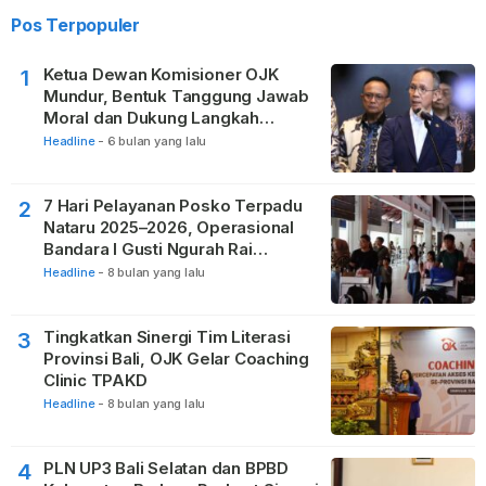
Pos Terpopuler
Ketua Dewan Komisioner OJK
1
Mundur, Bentuk Tanggung Jawab
Moral dan Dukung Langkah
Pemulihan
Headline
-
6 bulan yang lalu
7 Hari Pelayanan Posko Terpadu
2
Nataru 2025–2026, Operasional
Bandara I Gusti Ngurah Rai
Berjalan Lancar
Headline
-
8 bulan yang lalu
Tingkatkan Sinergi Tim Literasi
3
Provinsi Bali, OJK Gelar Coaching
Clinic TPAKD
Headline
-
8 bulan yang lalu
PLN UP3 Bali Selatan dan BPBD
4