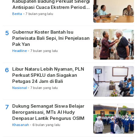
Kabupaten Badung Perkuat Sinergi
Antisipasi Cuaca Ekstrem Periode
Nataru
Berita
-
7 bulan yang lalu
Gubernur Koster Bantah Isu
5
Pariwisata Bali Sepi, Ini Penjelasan
Pak Yan
Headline
-
7 bulan yang lalu
Libur Nataru Lebih Nyaman, PLN
6
Perkuat SPKLU dan Siagakan
Petugas 24 Jam di Bali
Nasional
-
7 bulan yang lalu
Dukung Semangat Siswa Belajar
7
Berorganisasi, MTs Al Hudy
Denpasar Lantik Pengurus OSIM
Khasanah
-
6 bulan yang lalu