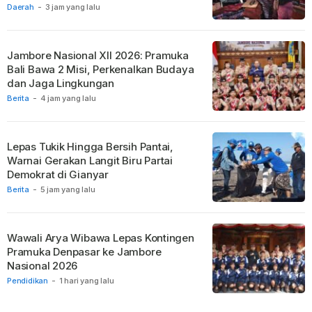
Daerah
-
3 jam yang lalu
Jambore Nasional XII 2026: Pramuka
Bali Bawa 2 Misi, Perkenalkan Budaya
dan Jaga Lingkungan
Berita
-
4 jam yang lalu
Lepas Tukik Hingga Bersih Pantai,
Warnai Gerakan Langit Biru Partai
Demokrat di Gianyar
Berita
-
5 jam yang lalu
Wawali Arya Wibawa Lepas Kontingen
Pramuka Denpasar ke Jambore
Nasional 2026
Pendidikan
-
1 hari yang lalu