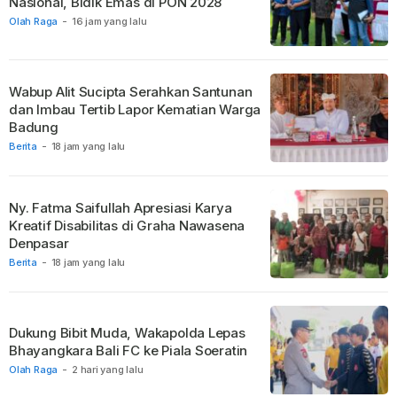
Nasional, Bidik Emas di PON 2028
Olah Raga
-
16 jam yang lalu
Wabup Alit Sucipta Serahkan Santunan
dan Imbau Tertib Lapor Kematian Warga
Badung
Berita
-
18 jam yang lalu
Ny. Fatma Saifullah Apresiasi Karya
Kreatif Disabilitas di Graha Nawasena
Denpasar
Berita
-
18 jam yang lalu
Dukung Bibit Muda, Wakapolda Lepas
Bhayangkara Bali FC ke Piala Soeratin
Olah Raga
-
2 hari yang lalu