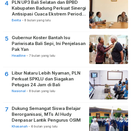
PLN UP3 Bali Selatan dan BPBD
4
Kabupaten Badung Perkuat Sinergi
Antisipasi Cuaca Ekstrem Periode
Nataru
Berita
-
8 bulan yang lalu
Gubernur Koster Bantah Isu
5
Pariwisata Bali Sepi, Ini Penjelasan
Pak Yan
Headline
-
7 bulan yang lalu
Libur Nataru Lebih Nyaman, PLN
6
Perkuat SPKLU dan Siagakan
Petugas 24 Jam di Bali
Nasional
-
8 bulan yang lalu
Dukung Semangat Siswa Belajar
7
Berorganisasi, MTs Al Hudy
Denpasar Lantik Pengurus OSIM
Khasanah
-
6 bulan yang lalu