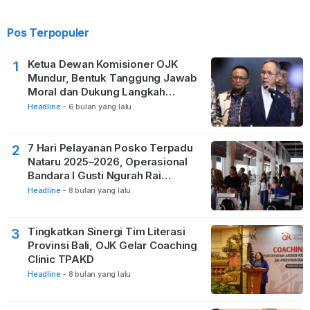
Pos Terpopuler
Ketua Dewan Komisioner OJK
1
Mundur, Bentuk Tanggung Jawab
Moral dan Dukung Langkah
Pemulihan
Headline
-
6 bulan yang lalu
7 Hari Pelayanan Posko Terpadu
2
Nataru 2025–2026, Operasional
Bandara I Gusti Ngurah Rai
Berjalan Lancar
Headline
-
8 bulan yang lalu
Tingkatkan Sinergi Tim Literasi
3
Provinsi Bali, OJK Gelar Coaching
Clinic TPAKD
Headline
-
8 bulan yang lalu