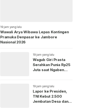
19 jam yang lalu
Wawali Arya Wibawa Lepas Kontingen
Pramuka Denpasar ke Jambore
Nasional 2026
19 jam yang lalu
Wagub Giri Prasta
Serahkan Punia Rp25
Juta saat Ngaben
Massal Perdana di
Mengandang
19 jam yang lalu
Lapor ke Presiden,
TNI Kebut 2.500
Jembatan Desa dan
3.000 Titik Air Bersih