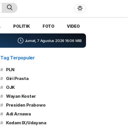
A
POLITIK
FOTO
VIDEO
Jumat, 7 Agustus 2026 16:06 WIB
Tag Terpopuler
#
PLN
#
Giri Prasta
#
OJK
#
Wayan Koster
#
Presiden Prabowo
#
Adi Arnawa
#
Kodam IX/Udayana