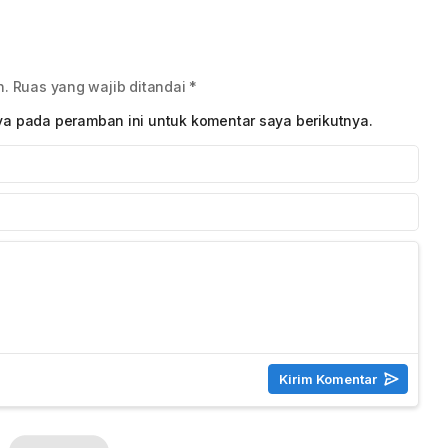
 Bayar
Prioritas
dan Uji Coba Absensi
Mobile
n.
Ruas yang wajib ditandai
*
ya pada peramban ini untuk komentar saya berikutnya.