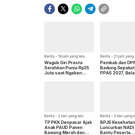
Berita
-
19 jam yang lalu
Berita
-
21 jam yang 
Wagub Giri Prasta
Pemkab dan DP
Serahkan Punia Rp25
Badung Sepakat
Juta saat Ngaben
PPAS 2027, Bela
Massal Perdana di
Daerah Tembus 
Mengandang
Triliun
Berita
-
2 hari yang lalu
Berita
-
3 hari yang l
TP PKK Denpasar Ajak
BPJS Kesehata
Anak PAUD Panen
Luncurkan NADI
Bawang Merah dan
Bantu Peserta