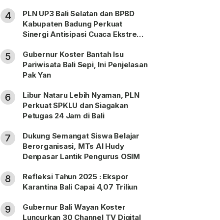
PLN UP3 Bali Selatan dan BPBD
4
Kabupaten Badung Perkuat
Sinergi Antisipasi Cuaca Ekstrem
Periode Nataru
Gubernur Koster Bantah Isu
5
Pariwisata Bali Sepi, Ini Penjelasan
Pak Yan
Libur Nataru Lebih Nyaman, PLN
6
Perkuat SPKLU dan Siagakan
Petugas 24 Jam di Bali
Dukung Semangat Siswa Belajar
7
Berorganisasi, MTs Al Hudy
Denpasar Lantik Pengurus OSIM
Refleksi Tahun 2025 : Ekspor
8
Karantina Bali Capai 4,07 Triliun
Gubernur Bali Wayan Koster
9
Luncurkan 30 Channel TV Digital