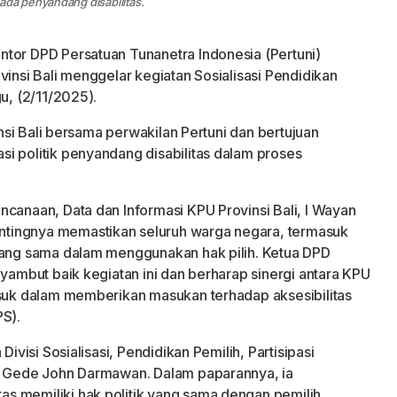
a penyandang disabilitas.
tor DPD Persatuan Tunanetra Indonesia (Pertuni)
vinsi Bali menggelar kegiatan Sosialisasi Pendidikan
u, (2/11/2025).
vinsi Bali bersama perwakilan Pertuni dan bertujuan
i politik penyandang disabilitas dalam proses
ncanaan, Data dan Informasi KPU Provinsi Bali, I Wayan
tingnya memastikan seluruh warga negara, termasuk
 yang sama dalam menggunakan hak pilih. Ketua DPD
nyambut baik kegiatan ini dan berharap sinergi antara KPU
asuk dalam memberikan masukan terhadap aksesibilitas
PS).
Divisi Sosialisasi, Pendidikan Pemilih, Partisipasi
 I Gede John Darmawan. Dalam paparannya, ia
s memiliki hak politik yang sama dengan pemilih