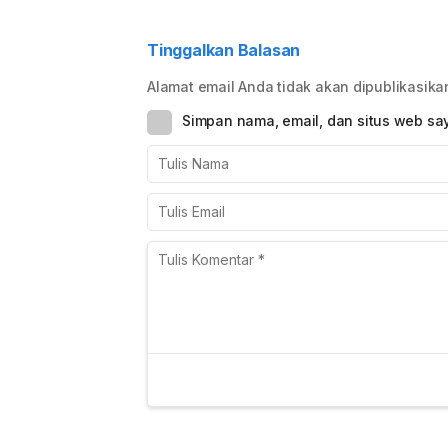
Jagung di Subak
Menabung untuk
Intaran Barat
Iuran
Tinggalkan Balasan
Alamat email Anda tidak akan dipublikasika
Simpan nama, email, dan situs web sa