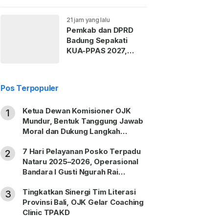
21 jam yang lalu
Pemkab dan DPRD
Badung Sepakati
KUA-PPAS 2027,
Belanja Daerah
Tembus Rp14,2 Triliun
Pos Terpopuler
Ketua Dewan Komisioner OJK
1
Mundur, Bentuk Tanggung Jawab
Moral dan Dukung Langkah
Pemulihan
7 Hari Pelayanan Posko Terpadu
2
Nataru 2025–2026, Operasional
Bandara I Gusti Ngurah Rai
Berjalan Lancar
Tingkatkan Sinergi Tim Literasi
3
Provinsi Bali, OJK Gelar Coaching
Clinic TPAKD