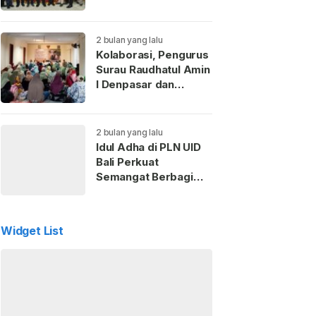
Kaderisasi Anak
Muda
2 bulan yang lalu
Kolaborasi, Pengurus
Surau Raudhatul Amin
I Denpasar dan
Perempuan ICMI Bali
Gelar Pemotongan
Hewan Kurban
2 bulan yang lalu
Idul Adha di PLN UID
Bali Perkuat
Semangat Berbagi
dan Kepedulian Sosial
untuk Masyarakat
Widget List