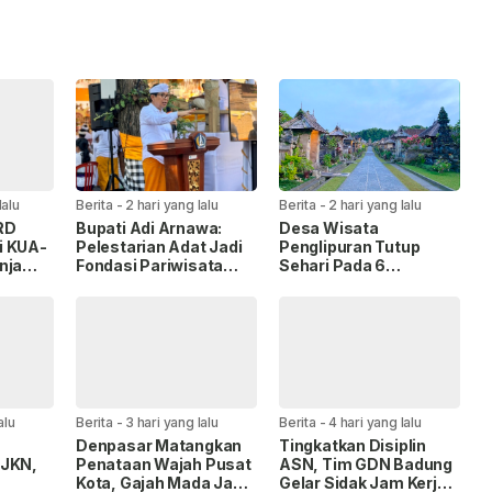
lalu
Berita
-
2 hari yang lalu
Berita
-
2 hari yang lalu
RD
Bupati Adi Arnawa:
Desa Wisata
i KUA-
Pelestarian Adat Jadi
Penglipuran Tutup
nja
Fondasi Pariwisata
Sehari Pada 6
Rp14,2
Badung
September 2026,
Hormati Upacara
Melasti
alu
Berita
-
3 hari yang lalu
Berita
-
4 hari yang lalu
n
Denpasar Matangkan
Tingkatkan Disiplin
 JKN,
Penataan Wajah Pusat
ASN, Tim GDN Badung
Kota, Gajah Mada Jadi
Gelar Sidak Jam Kerja