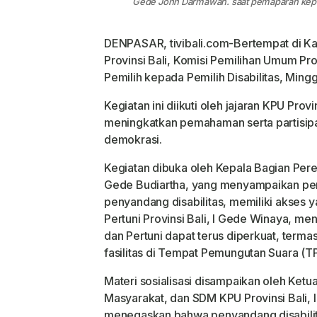
Gede John Darmawan. saat pemaparan kepad
DENPASAR, tivibali.com-Bertempat di Kan
Provinsi Bali, Komisi Pemilihan Umum Pro
Pemilih kepada Pemilih Disabilitas, Mingg
Kegiatan ini diikuti oleh jajaran KPU Pro
meningkatkan pemahaman serta partisipas
demokrasi.
Kegiatan dibuka oleh Kepala Bagian Pere
Gede Budiartha, yang menyampaikan pen
penyandang disabilitas, memiliki akses
Pertuni Provinsi Bali, I Gede Winaya, me
dan Pertuni dapat terus diperkuat, term
fasilitas di Tempat Pemungutan Suara (T
Materi sosialisasi disampaikan oleh Ketua 
Masyarakat, dan SDM KPU Provinsi Bali,
menegaskan bahwa penyandang disabilita