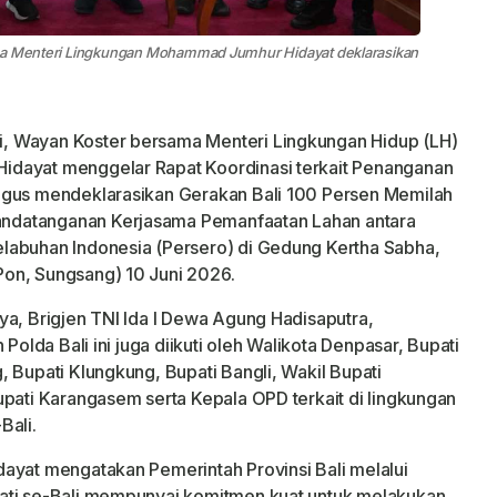
ama Menteri Lingkungan Mohammad Jumhur Hidayat deklarasikan
, Wayan Koster bersama Menteri Lingkungan Hidup (LH)
idayat menggelar Rapat Koordinasi terkait Penanganan
igus mendeklarasikan Gerakan Bali 100 Persen Memilah
ndatanganan Kerjasama Pemanfaatan Lahan antara
labuhan Indonesia (Persero) di Gedung Kertha Sabha,
on, Sungsang) 10 Juni 2026.
ya, Brigjen TNI Ida I Dewa Agung Hadisaputra,
Polda Bali ini juga diikuti oleh Walikota Denpasar, Bupati
 Bupati Klungkung, Bupati Bangli, Wakil Bupati
upati Karangasem serta Kepala OPD terkait di lingkungan
Bali.
ayat mengatakan Pemerintah Provinsi Bali melalui
ati se-Bali mempunyai komitmen kuat untuk melakukan