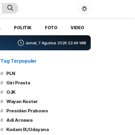
A
POLITIK
FOTO
VIDEO
Jumat, 7 Agustus 2026 22:46 WIB
Tag Terpopuler
#
PLN
#
Giri Prasta
#
OJK
#
Wayan Koster
#
Presiden Prabowo
#
Adi Arnawa
#
Kodam IX/Udayana