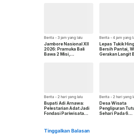
Berita
-
3 jam yang lalu
Berita
-
4 jam yang l
Jambore Nasional XII
Lepas Tukik Hin
2026: Pramuka Bali
Bersih Pantai, W
Bawa 2 Misi,
Gerakan Langit B
Perkenalkan Budaya
Partai Demokrat
dan Jaga Lingkungan
Gianyar
Berita
-
2 hari yang lalu
Berita
-
2 hari yang l
Bupati Adi Arnawa:
Desa Wisata
Pelestarian Adat Jadi
Penglipuran Tut
Fondasi Pariwisata
Sehari Pada 6
Badung
September 2026
Hormati Upacar
Melasti
Tinggalkan Balasan