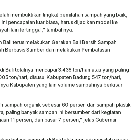
elah membuktikan tingkat pemilahan sampah yang baik,
 Ini pencapaian luar biasa, harus dijadikan model ke
ayah lain tertinggal,” tambahnya.
n Bali terus melakukan Gerakan Bali Bersih Sampah
h Berbasis Sumber dan melakukan Pembatasan
di Bali totalnya mencapai 3.436 ton/hari atau yang paling
05 ton/hari, disusul Kabupaten Badung 547 ton/hari,
sanya Kabupaten yang lain volume sampahnya berkisar
lah sampah organik sebesar 60 persen dan sampah plastik
ya, paling banyak sampah ini bersumber dari kegiatan
aan 11 persen, dan pasar 7 persen,” jelas Gubernur
an bahwa sampah di Bali telah menjadi masalah serius,