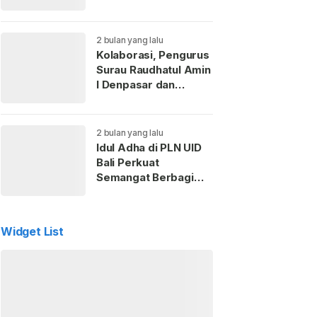
Kaderisasi Anak
Muda
2 bulan yang lalu
Kolaborasi, Pengurus
Surau Raudhatul Amin
I Denpasar dan
Perempuan ICMI Bali
Gelar Pemotongan
Hewan Kurban
2 bulan yang lalu
Idul Adha di PLN UID
Bali Perkuat
Semangat Berbagi
dan Kepedulian Sosial
untuk Masyarakat
Widget List