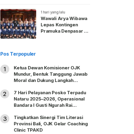
Gianyar
1 hari yang lalu
Wawali Arya Wibawa
Lepas Kontingen
Pramuka Denpasar ke
Jambore Nasional
2026
Pos Terpopuler
Ketua Dewan Komisioner OJK
1
Mundur, Bentuk Tanggung Jawab
Moral dan Dukung Langkah
Pemulihan
7 Hari Pelayanan Posko Terpadu
2
Nataru 2025–2026, Operasional
Bandara I Gusti Ngurah Rai
Berjalan Lancar
Tingkatkan Sinergi Tim Literasi
3
Provinsi Bali, OJK Gelar Coaching
Clinic TPAKD