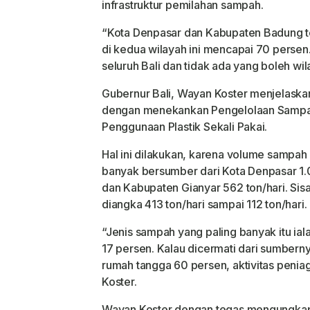
infrastruktur pemilahan sampah.
“Kota Denpasar dan Kabupaten Badung t
di kedua wilayah ini mencapai 70 persen.
seluruh Bali dan tidak ada yang boleh wil
Gubernur Bali, Wayan Koster menjelaska
dengan menekankan Pengelolaan Sampa
Penggunaan Plastik Sekali Pakai.
Hal ini dilakukan, karena volume sampah 
banyak bersumber dari Kota Denpasar 1.0
dan Kabupaten Gianyar 562 ton/hari. Si
diangka 413 ton/hari sampai 112 ton/hari.
“Jenis sampah yang paling banyak itu ia
17 persen. Kalau dicermati dari sumbern
rumah tangga 60 persen, aktivitas peniag
Koster.
Wayan Koster dengan tegas mengungkapk