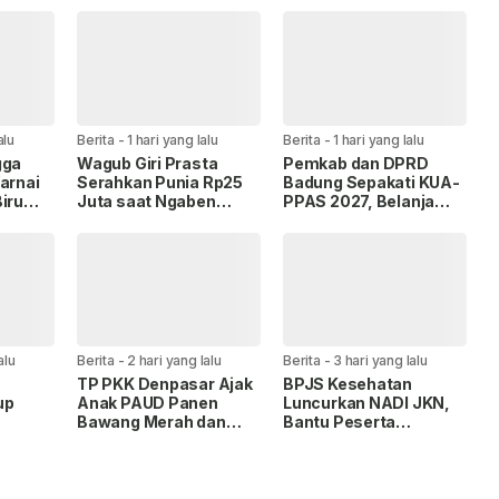
alu
Berita
-
1 hari yang lalu
Berita
-
1 hari yang lalu
gga
Wagub Giri Prasta
Pemkab dan DPRD
arnai
Serahkan Punia Rp25
Badung Sepakati KUA-
iru
Juta saat Ngaben
PPAS 2027, Belanja
 di
Massal Perdana di
Daerah Tembus Rp14,2
Mengandang
Triliun
alu
Berita
-
2 hari yang lalu
Berita
-
3 hari yang lalu
TP PKK Denpasar Ajak
BPJS Kesehatan
up
Anak PAUD Panen
Luncurkan NADI JKN,
Bawang Merah dan
Bantu Peserta
,
Jagung di Subak
Menabung untuk Bayar
a
Intaran Barat
Iuran