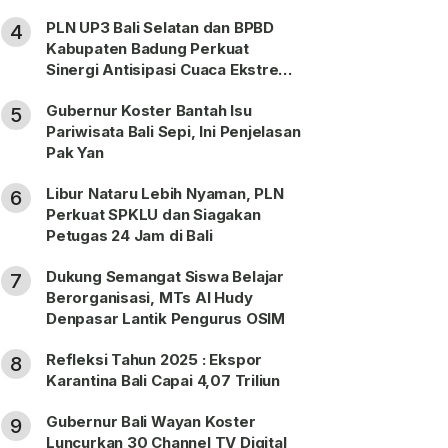
PLN UP3 Bali Selatan dan BPBD
4
Kabupaten Badung Perkuat
Sinergi Antisipasi Cuaca Ekstrem
Periode Nataru
Gubernur Koster Bantah Isu
5
Pariwisata Bali Sepi, Ini Penjelasan
Pak Yan
Libur Nataru Lebih Nyaman, PLN
6
Perkuat SPKLU dan Siagakan
Petugas 24 Jam di Bali
Dukung Semangat Siswa Belajar
7
Berorganisasi, MTs Al Hudy
Denpasar Lantik Pengurus OSIM
Refleksi Tahun 2025 : Ekspor
8
Karantina Bali Capai 4,07 Triliun
Gubernur Bali Wayan Koster
9
Luncurkan 30 Channel TV Digital