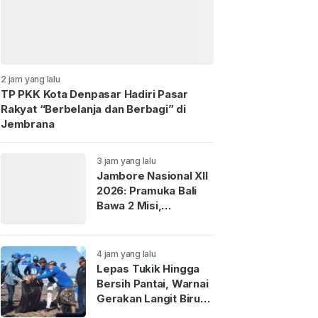
2 jam yang lalu
TP PKK Kota Denpasar Hadiri Pasar
Rakyat “Berbelanja dan Berbagi” di
Jembrana
3 jam yang lalu
Jambore Nasional XII
2026: Pramuka Bali
Bawa 2 Misi,
Perkenalkan Budaya
dan Jaga Lingkungan
4 jam yang lalu
Lepas Tukik Hingga
Bersih Pantai, Warnai
Gerakan Langit Biru
Partai Demokrat di