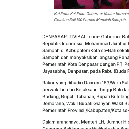
Ket Foto: Ket Foto: Gubernur Koster bers
Gerakan Bali 100 Persen Memilah Sampah.
DENPASAR, TIVIBALI.com- Gubernur Bali
Republik Indonesia, Mohammad Jumhur H
Sampah di Kabupaten/Kota se-Bali sekal
Sampah dan menyaksikan langsung Pena
Pemerintah Kota Denpasar dengan PT. Pe
Jayasabha, Denpasar, pada Rabu (Buda P
Rakor yang dihadiri Danrem 163/Wira Sat
perwakilan dari Kejaksaan Tinggi Bali dan 
Badung, Bupati Tabanan, Bupati Buleleng,
Jembrana, Wakil Bupati Gianyar, Wakil B
Pemerintah Provinsi /Kabupaten/Kota se-
Dalam arahannya, Menteri LH, Jumhur Hid
Gubernur Bali bersama Walikota dan Bup