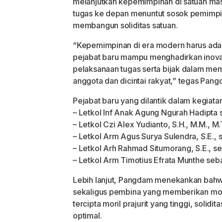
melanjutkan kepemimpinan di satuan m
tugas ke depan menuntut sosok pemimpin 
membangun soliditas satuan.
“Kepemimpinan di era modern harus adap
pejabat baru mampu menghadirkan inovas
pelaksanaan tugas serta bijak dalam memb
anggota dan dicintai rakyat,” tegas Pang
Pejabat baru yang dilantik dalam kegiatan
– Letkol Inf Anak Agung Ngurah Hadipta 
– Letkol Czi Alex Yudianto, S.H., M.M., 
– Letkol Arm Agus Surya Sulendra, S.E.
– Letkol Arh Rahmad Situmorang, S.E., 
– Letkol Arm Timotius Efrata Munthe se
Lebih lanjut, Pangdam menekankan bah
sekaligus pembina yang memberikan mot
tercipta moril prajurit yang tinggi, soli
optimal.