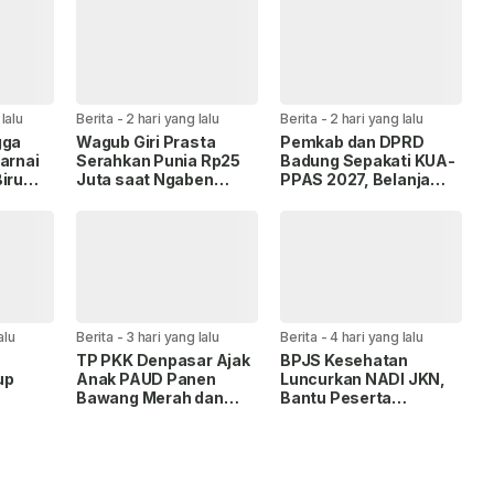
lalu
Berita
-
2 hari yang lalu
Berita
-
2 hari yang lalu
gga
Wagub Giri Prasta
Pemkab dan DPRD
arnai
Serahkan Punia Rp25
Badung Sepakati KUA-
iru
Juta saat Ngaben
PPAS 2027, Belanja
 di
Massal Perdana di
Daerah Tembus Rp14,2
Mengandang
Triliun
alu
Berita
-
3 hari yang lalu
Berita
-
4 hari yang lalu
TP PKK Denpasar Ajak
BPJS Kesehatan
up
Anak PAUD Panen
Luncurkan NADI JKN,
Bawang Merah dan
Bantu Peserta
,
Jagung di Subak
Menabung untuk Bayar
a
Intaran Barat
Iuran