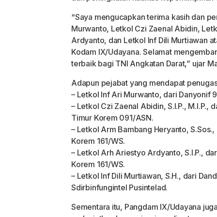
“Saya mengucapkan terima kasih dan peng
Murwanto, Letkol Czi Zaenal Abidin, Let
Ardyanto, dan Letkol Inf Dili Murtiawan 
Kodam IX/Udayana. Selamat mengemban 
terbaik bagi TNI Angkatan Darat,” ujar M
Adapun pejabat yang mendapat penugasa
– Letkol Inf Ari Murwanto, dari Danyoni
– Letkol Czi Zaenal Abidin, S.I.P., M.I.P
Timur Korem 091/ASN.
– Letkol Arm Bambang Heryanto, S.Sos.
Korem 161/WS.
– Letkol Arh Ariestyo Ardyanto, S.I.P.,
Korem 161/WS.
– Letkol Inf Dili Murtiawan, S.H., dari 
Sdirbinfungintel Pusintelad.
Sementara itu, Pangdam IX/Udayana jug