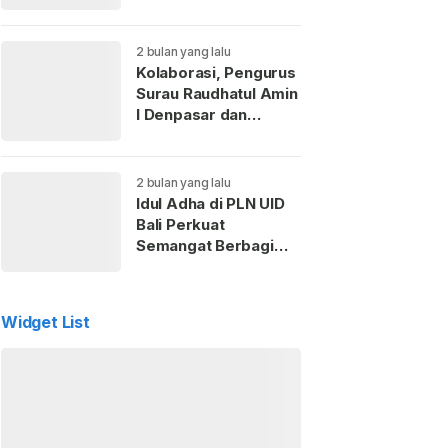
Kaderisasi Anak
Muda
2 bulan yang lalu
Kolaborasi, Pengurus
Surau Raudhatul Amin
I Denpasar dan
Perempuan ICMI Bali
Gelar Pemotongan
Hewan Kurban
2 bulan yang lalu
Idul Adha di PLN UID
Bali Perkuat
Semangat Berbagi
dan Kepedulian Sosial
untuk Masyarakat
Widget List