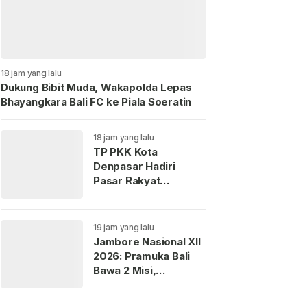
18 jam yang lalu
Dukung Bibit Muda, Wakapolda Lepas
Bhayangkara Bali FC ke Piala Soeratin
18 jam yang lalu
TP PKK Kota
Denpasar Hadiri
Pasar Rakyat
“Berbelanja dan
Berbagi” di Jembrana
19 jam yang lalu
Jambore Nasional XII
2026: Pramuka Bali
Bawa 2 Misi,
Perkenalkan Budaya
dan Jaga Lingkungan