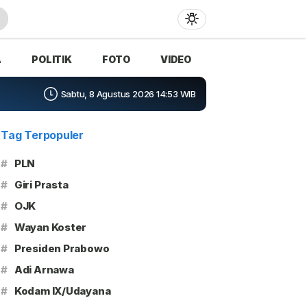
A
POLITIK
FOTO
VIDEO
Sabtu, 8 Agustus 2026 14:53 WIB
Tag Terpopuler
#
PLN
#
Giri Prasta
#
OJK
#
Wayan Koster
#
Presiden Prabowo
#
Adi Arnawa
#
Kodam IX/Udayana