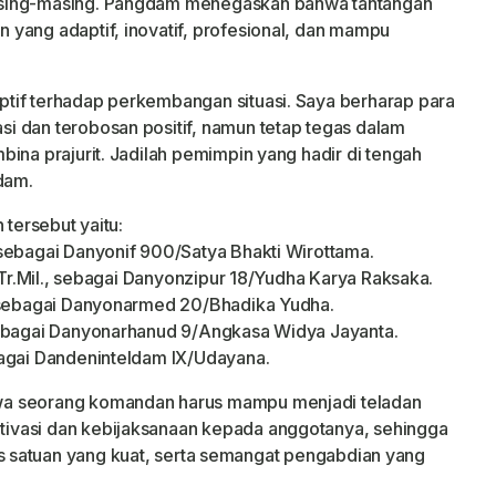
asing-masing. Pangdam menegaskan bahwa tantangan
yang adaptif, inovatif, profesional, dan mampu
tif terhadap perkembangan situasi. Saya berharap para
i dan terobosan positif, namun tetap tegas dalam
ina prajurit. Jadilah pemimpin yang hadir di tengah
dam.
 tersebut yaitu:
sebagai Danyonif 900/Satya Bhakti Wirottama.
M.Tr.Mil., sebagai Danyonzipur 18/Yudha Karya Raksaka.
, sebagai Danyonarmed 20/Bhadika Yudha.
sebagai Danyonarhanud 9/Angkasa Widya Jayanta.
bagai Dandeninteldam IX/Udayana.
wa seorang komandan harus mampu menjadi teladan
ivasi dan kebijaksanaan kepada anggotanya, sehingga
ditas satuan yang kuat, serta semangat pengabdian yang