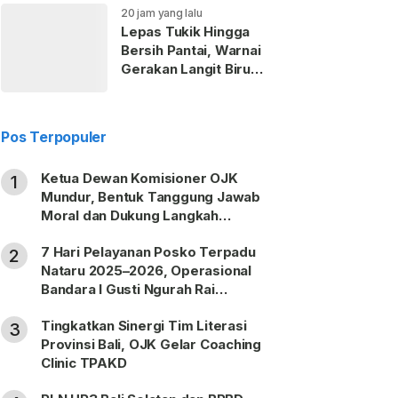
20 jam yang lalu
Lepas Tukik Hingga
Bersih Pantai, Warnai
Gerakan Langit Biru
Partai Demokrat di
Gianyar
Pos Terpopuler
Ketua Dewan Komisioner OJK
1
Mundur, Bentuk Tanggung Jawab
Moral dan Dukung Langkah
Pemulihan
7 Hari Pelayanan Posko Terpadu
2
Nataru 2025–2026, Operasional
Bandara I Gusti Ngurah Rai
Berjalan Lancar
Tingkatkan Sinergi Tim Literasi
3
Provinsi Bali, OJK Gelar Coaching
Clinic TPAKD