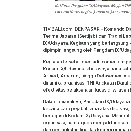
Ket Foto: Pangdam IX/Udayana, Mayjen TNI Pi
Laporan Korps bagi sejumlah pejabat utama
TIVIBALI.com, DENPASAR – Komando Dae
Terima Jabatan (Sertijab) dan Tradisi L
IX/Udayana. Kegiatan yang berlangsung 
dipimpin langsung oleh Pangdam IX/Uday
Kegiatan tersebut menjadi momentum pe
Kodam IX/Udayana, khususnya pada satuan 
Armed, Arhanud, hingga Detasemen Inteli
dinamika organisasi TNI Angkatan Darat
efektivitas pelaksanaan tugas di wilayah
Dalam amanatnya, Pangdam IX/Udayana 
kepada para pejabat lama atas dedikasi, 
bertugas di Kodam IX/Udayana. Menurutn
organisasi, namun juga menjadi langkah 
dan peningkatan kualitas kepemimpinan d