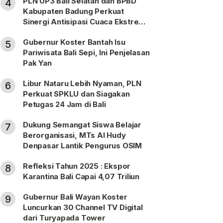
PLN UP3 Bali Selatan dan BPBD
4
Kabupaten Badung Perkuat
Sinergi Antisipasi Cuaca Ekstrem
Periode Nataru
Gubernur Koster Bantah Isu
5
Pariwisata Bali Sepi, Ini Penjelasan
Pak Yan
Libur Nataru Lebih Nyaman, PLN
6
Perkuat SPKLU dan Siagakan
Petugas 24 Jam di Bali
Dukung Semangat Siswa Belajar
7
Berorganisasi, MTs Al Hudy
Denpasar Lantik Pengurus OSIM
Refleksi Tahun 2025 : Ekspor
8
Karantina Bali Capai 4,07 Triliun
Gubernur Bali Wayan Koster
9
Luncurkan 30 Channel TV Digital
dari Turyapada Tower