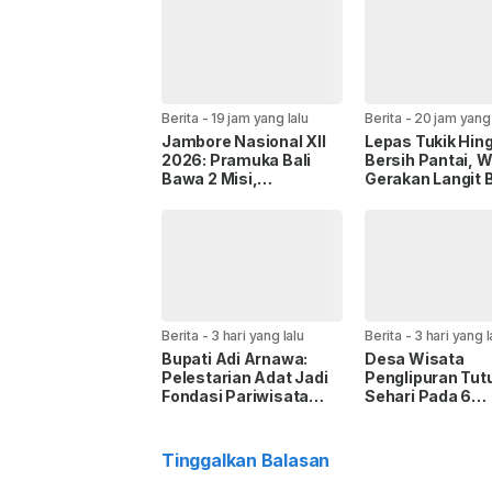
Berita
-
19 jam yang lalu
Berita
-
20 jam yang 
Jambore Nasional XII
Lepas Tukik Hin
2026: Pramuka Bali
Bersih Pantai, W
Bawa 2 Misi,
Gerakan Langit B
Perkenalkan Budaya
Partai Demokrat
dan Jaga Lingkungan
Gianyar
Berita
-
3 hari yang lalu
Berita
-
3 hari yang l
Bupati Adi Arnawa:
Desa Wisata
Pelestarian Adat Jadi
Penglipuran Tut
Fondasi Pariwisata
Sehari Pada 6
Badung
September 2026
Hormati Upacar
Melasti
Tinggalkan Balasan