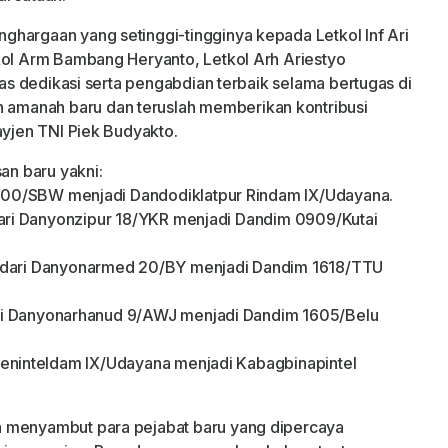
hargaan yang setinggi-tingginya kepada Letkol Inf Ari
kol Arm Bambang Heryanto, Letkol Arh Ariestyo
atas dedikasi serta pengabdian terbaik selama bertugas di
amanah baru dan teruslah memberikan kontribusi
ayjen TNI Piek Budyakto.
n baru yakni:
f 900/SBW menjadi Dandodiklatpur Rindam IX/Udayana.
., dari Danyonzipur 18/YKR menjadi Dandim 0909/Kutai
, dari Danyonarmed 20/BY menjadi Dandim 1618/TTU
 dari Danyonarhanud 9/AWJ menjadi Dandim 1605/Belu
Dandeninteldam IX/Udayana menjadi Kabagbinapintel
a menyambut para pejabat baru yang dipercaya