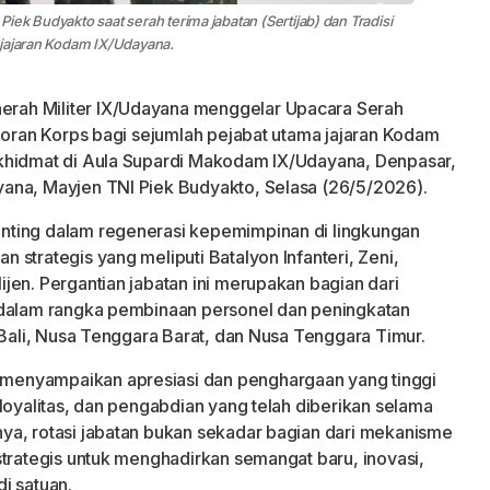
ek Budyakto saat serah terima jabatan (Sertijab) dan Tradisi
 jajaran Kodam IX/Udayana.
rah Militer IX/Udayana menggelar Upacara Serah
aporan Korps bagi sejumlah pejabat utama jajaran Kodam
khidmat di Aula Supardi Makodam IX/Udayana, Denpasar,
ana, Mayjen TNI Piek Budyakto, Selasa (26/5/2026).
nting dalam regenerasi kepemimpinan di lingkungan
strategis yang meliputi Batalyon Infanteri, Zeni,
jen. Pergantian jabatan ini merupakan bagian dari
 dalam rangka pembinaan personel dan peningkatan
 Bali, Nusa Tenggara Barat, dan Nusa Tenggara Timur.
menyampaikan apresiasi dan penghargaan yang tinggi
loyalitas, dan pengabdian yang telah diberikan selama
ya, rotasi jabatan bukan sekadar bagian dari mekanisme
strategis untuk menghadirkan semangat baru, inovasi,
i satuan.