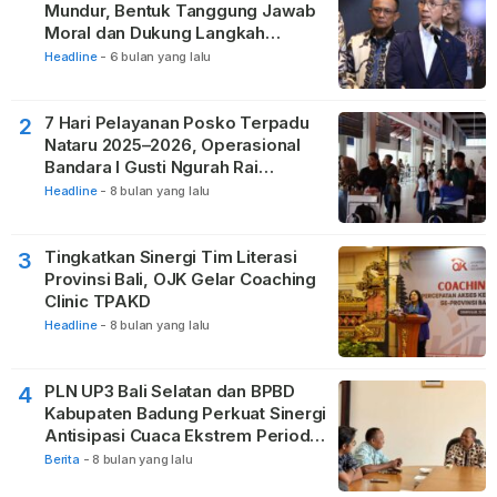
Mundur, Bentuk Tanggung Jawab
Moral dan Dukung Langkah
Pemulihan
Headline
-
6 bulan yang lalu
7 Hari Pelayanan Posko Terpadu
2
Nataru 2025–2026, Operasional
Bandara I Gusti Ngurah Rai
Berjalan Lancar
Headline
-
8 bulan yang lalu
Tingkatkan Sinergi Tim Literasi
3
Provinsi Bali, OJK Gelar Coaching
Clinic TPAKD
Headline
-
8 bulan yang lalu
PLN UP3 Bali Selatan dan BPBD
4
Kabupaten Badung Perkuat Sinergi
Antisipasi Cuaca Ekstrem Periode
Nataru
Berita
-
8 bulan yang lalu