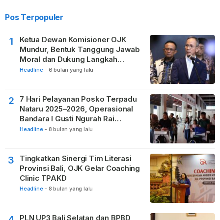
Pos Terpopuler
Ketua Dewan Komisioner OJK
1
Mundur, Bentuk Tanggung Jawab
Moral dan Dukung Langkah
Pemulihan
Headline
-
6 bulan yang lalu
7 Hari Pelayanan Posko Terpadu
2
Nataru 2025–2026, Operasional
Bandara I Gusti Ngurah Rai
Berjalan Lancar
Headline
-
8 bulan yang lalu
Tingkatkan Sinergi Tim Literasi
3
Provinsi Bali, OJK Gelar Coaching
Clinic TPAKD
Headline
-
8 bulan yang lalu
PLN UP3 Bali Selatan dan BPBD
4