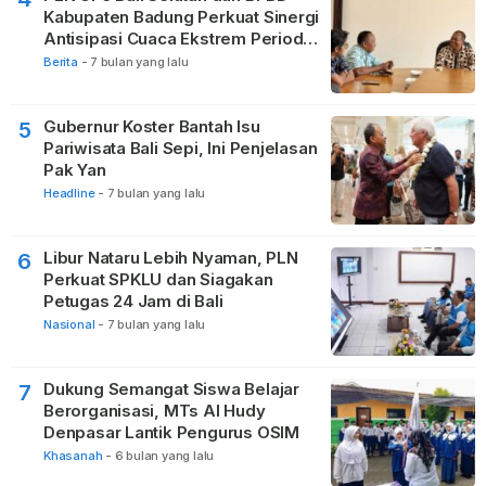
Kabupaten Badung Perkuat Sinergi
Antisipasi Cuaca Ekstrem Periode
Nataru
Berita
-
7 bulan yang lalu
Gubernur Koster Bantah Isu
5
Pariwisata Bali Sepi, Ini Penjelasan
Pak Yan
Headline
-
7 bulan yang lalu
Libur Nataru Lebih Nyaman, PLN
6
Perkuat SPKLU dan Siagakan
Petugas 24 Jam di Bali
Nasional
-
7 bulan yang lalu
Dukung Semangat Siswa Belajar
7
Berorganisasi, MTs Al Hudy
Denpasar Lantik Pengurus OSIM
Khasanah
-
6 bulan yang lalu