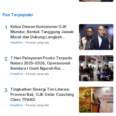
Pos Terpopuler
Ketua Dewan Komisioner OJK
1
Mundur, Bentuk Tanggung Jawab
Moral dan Dukung Langkah
Pemulihan
Headline
-
6 bulan yang lalu
7 Hari Pelayanan Posko Terpadu
2
Nataru 2025–2026, Operasional
Bandara I Gusti Ngurah Rai
Berjalan Lancar
Headline
-
8 bulan yang lalu
Tingkatkan Sinergi Tim Literasi
3
Provinsi Bali, OJK Gelar Coaching
Clinic TPAKD
Headline
-
8 bulan yang lalu