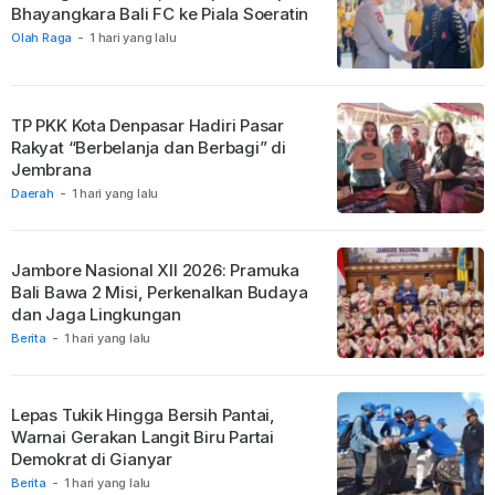
Bhayangkara Bali FC ke Piala Soeratin
Olah Raga
-
1 hari yang lalu
TP PKK Kota Denpasar Hadiri Pasar
Rakyat “Berbelanja dan Berbagi” di
Jembrana
Daerah
-
1 hari yang lalu
Jambore Nasional XII 2026: Pramuka
Bali Bawa 2 Misi, Perkenalkan Budaya
dan Jaga Lingkungan
Berita
-
1 hari yang lalu
Lepas Tukik Hingga Bersih Pantai,
Warnai Gerakan Langit Biru Partai
Demokrat di Gianyar
Berita
-
1 hari yang lalu