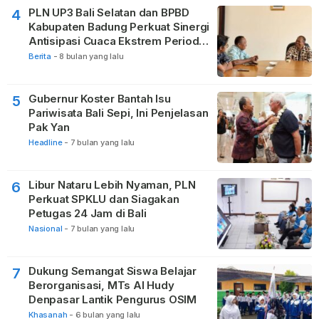
PLN UP3 Bali Selatan dan BPBD
4
Kabupaten Badung Perkuat Sinergi
Antisipasi Cuaca Ekstrem Periode
Nataru
Berita
-
8 bulan yang lalu
Gubernur Koster Bantah Isu
5
Pariwisata Bali Sepi, Ini Penjelasan
Pak Yan
Headline
-
7 bulan yang lalu
Libur Nataru Lebih Nyaman, PLN
6
Perkuat SPKLU dan Siagakan
Petugas 24 Jam di Bali
Nasional
-
7 bulan yang lalu
Dukung Semangat Siswa Belajar
7
Berorganisasi, MTs Al Hudy
Denpasar Lantik Pengurus OSIM
Khasanah
-
6 bulan yang lalu