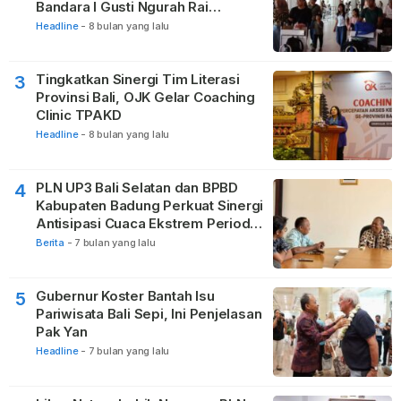
Bandara I Gusti Ngurah Rai
Berjalan Lancar
Headline
-
8 bulan yang lalu
Tingkatkan Sinergi Tim Literasi
3
Provinsi Bali, OJK Gelar Coaching
Clinic TPAKD
Headline
-
8 bulan yang lalu
PLN UP3 Bali Selatan dan BPBD
4
Kabupaten Badung Perkuat Sinergi
Antisipasi Cuaca Ekstrem Periode
Nataru
Berita
-
7 bulan yang lalu
Gubernur Koster Bantah Isu
5
Pariwisata Bali Sepi, Ini Penjelasan
Pak Yan
Headline
-
7 bulan yang lalu