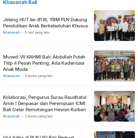
Khasanah Bali
Jelang HUT ke-81 RI, YBM PLN Dukung
Pendidikan Anak Berkebutuhan Khusus
Khasanah
-
5 hari yang lalu
Muswil VII KAHMI Bali: Abdullah Puteh
Titip 4 Pesan Penting, Ada Kaderisasi
Anak Muda
Khasanah
-
2 bulan yang lalu
Kolaborasi, Pengurus Surau Raudhatul
Amin I Denpasar dan Perempuan ICMI
Bali Gelar Pemotongan Hewan Kurban
Khasanah
-
2 bulan yang lalu
Idul Adha di PLN UID Bali Perkuat