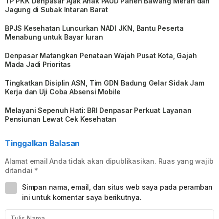
TP PKK Denpasar Ajak Anak PAUD Panen Bawang Merah dan
Jagung di Subak Intaran Barat
BPJS Kesehatan Luncurkan NADI JKN, Bantu Peserta
Menabung untuk Bayar Iuran
Denpasar Matangkan Penataan Wajah Pusat Kota, Gajah
Mada Jadi Prioritas
Tingkatkan Disiplin ASN, Tim GDN Badung Gelar Sidak Jam
Kerja dan Uji Coba Absensi Mobile
Melayani Sepenuh Hati: BRI Denpasar Perkuat Layanan
Pensiunan Lewat Cek Kesehatan
Tinggalkan Balasan
Alamat email Anda tidak akan dipublikasikan.
Ruas yang wajib
ditandai
*
Simpan nama, email, dan situs web saya pada peramban
ini untuk komentar saya berikutnya.