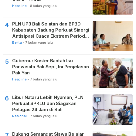
Headline
-
8 bulan yang lalu
PLN UP3 Bali Selatan dan BPBD
4
Kabupaten Badung Perkuat Sinergi
Antisipasi Cuaca Ekstrem Periode
Nataru
Berita
-
7 bulan yang lalu
Gubernur Koster Bantah Isu
5
Pariwisata Bali Sepi, Ini Penjelasan
Pak Yan
Headline
-
7 bulan yang lalu
Libur Nataru Lebih Nyaman, PLN
6
Perkuat SPKLU dan Siagakan
Petugas 24 Jam di Bali
Nasional
-
7 bulan yang lalu
Dukung Semangat Siswa Belajar
7