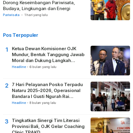
Dorong Keseimbangan Pariwisata,
Budaya, Lingkungan dan Energi
Pariwisata
-
1 hari yang lalu
Pos Terpopuler
Ketua Dewan Komisioner OJK
1
Mundur, Bentuk Tanggung Jawab
Moral dan Dukung Langkah
Pemulihan
Headline
-
6 bulan yang lalu
7 Hari Pelayanan Posko Terpadu
2
Nataru 2025–2026, Operasional
Bandara I Gusti Ngurah Rai
Berjalan Lancar
Headline
-
8 bulan yang lalu
Tingkatkan Sinergi Tim Literasi
3
Provinsi Bali, OJK Gelar Coaching
Clinic TPAKD