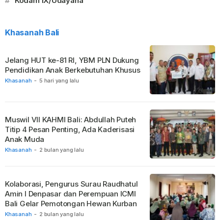
#
Kodam IX/Udayana
Khasanah Bali
Jelang HUT ke-81 RI, YBM PLN Dukung
Pendidikan Anak Berkebutuhan Khusus
Khasanah
-
5 hari yang lalu
Muswil VII KAHMI Bali: Abdullah Puteh
Titip 4 Pesan Penting, Ada Kaderisasi
Anak Muda
Khasanah
-
2 bulan yang lalu
Kolaborasi, Pengurus Surau Raudhatul
Amin I Denpasar dan Perempuan ICMI
Bali Gelar Pemotongan Hewan Kurban
Khasanah
-
2 bulan yang lalu