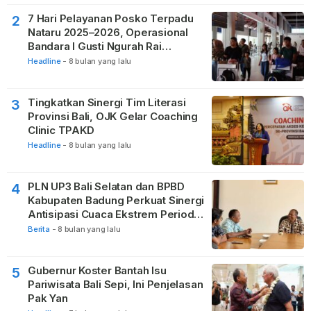
7 Hari Pelayanan Posko Terpadu
2
Nataru 2025–2026, Operasional
Bandara I Gusti Ngurah Rai
Berjalan Lancar
Headline
-
8 bulan yang lalu
Tingkatkan Sinergi Tim Literasi
3
Provinsi Bali, OJK Gelar Coaching
Clinic TPAKD
Headline
-
8 bulan yang lalu
PLN UP3 Bali Selatan dan BPBD
4
Kabupaten Badung Perkuat Sinergi
Antisipasi Cuaca Ekstrem Periode
Nataru
Berita
-
8 bulan yang lalu
Gubernur Koster Bantah Isu
5
Pariwisata Bali Sepi, Ini Penjelasan
Pak Yan