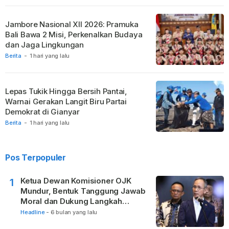
Jambore Nasional XII 2026: Pramuka
Bali Bawa 2 Misi, Perkenalkan Budaya
dan Jaga Lingkungan
Berita
-
1 hari yang lalu
Lepas Tukik Hingga Bersih Pantai,
Warnai Gerakan Langit Biru Partai
Demokrat di Gianyar
Berita
-
1 hari yang lalu
Pos Terpopuler
Ketua Dewan Komisioner OJK
1
Mundur, Bentuk Tanggung Jawab
Moral dan Dukung Langkah
Pemulihan
Headline
-
6 bulan yang lalu