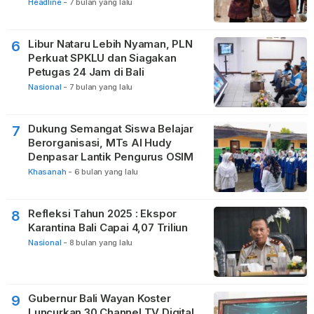
Headline
-
7 bulan yang lalu
Libur Nataru Lebih Nyaman, PLN
6
Perkuat SPKLU dan Siagakan
Petugas 24 Jam di Bali
Nasional
-
7 bulan yang lalu
Dukung Semangat Siswa Belajar
7
Berorganisasi, MTs Al Hudy
Denpasar Lantik Pengurus OSIM
Khasanah
-
6 bulan yang lalu
Refleksi Tahun 2025 : Ekspor
8
Karantina Bali Capai 4,07 Triliun
Nasional
-
8 bulan yang lalu
Gubernur Bali Wayan Koster
9
Luncurkan 30 Channel TV Digital