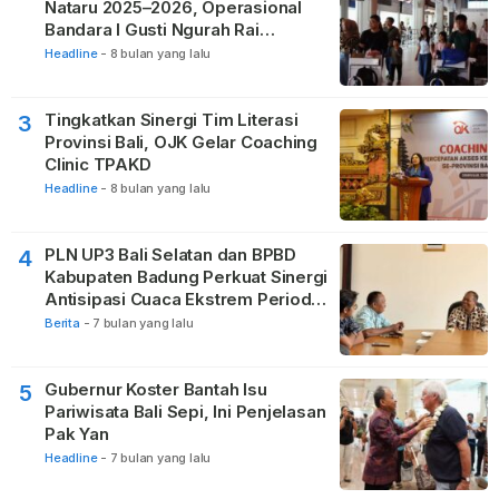
Nataru 2025–2026, Operasional
Bandara I Gusti Ngurah Rai
Berjalan Lancar
Headline
-
8 bulan yang lalu
Tingkatkan Sinergi Tim Literasi
3
Provinsi Bali, OJK Gelar Coaching
Clinic TPAKD
Headline
-
8 bulan yang lalu
PLN UP3 Bali Selatan dan BPBD
4
Kabupaten Badung Perkuat Sinergi
Antisipasi Cuaca Ekstrem Periode
Nataru
Berita
-
7 bulan yang lalu
Gubernur Koster Bantah Isu
5
Pariwisata Bali Sepi, Ini Penjelasan
Pak Yan
Headline
-
7 bulan yang lalu