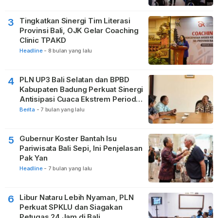
Tingkatkan Sinergi Tim Literasi
3
Provinsi Bali, OJK Gelar Coaching
Clinic TPAKD
Headline
-
8 bulan yang lalu
PLN UP3 Bali Selatan dan BPBD
4
Kabupaten Badung Perkuat Sinergi
Antisipasi Cuaca Ekstrem Periode
Nataru
Berita
-
7 bulan yang lalu
Gubernur Koster Bantah Isu
5
Pariwisata Bali Sepi, Ini Penjelasan
Pak Yan
Headline
-
7 bulan yang lalu
Libur Nataru Lebih Nyaman, PLN
6
Perkuat SPKLU dan Siagakan
Petugas 24 Jam di Bali