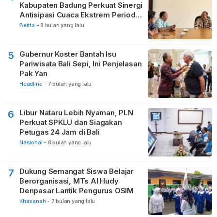
Kabupaten Badung Perkuat Sinergi
Antisipasi Cuaca Ekstrem Periode
Nataru
Berita
-
8 bulan yang lalu
Gubernur Koster Bantah Isu
5
Pariwisata Bali Sepi, Ini Penjelasan
Pak Yan
Headline
-
7 bulan yang lalu
Libur Nataru Lebih Nyaman, PLN
6
Perkuat SPKLU dan Siagakan
Petugas 24 Jam di Bali
Nasional
-
8 bulan yang lalu
Dukung Semangat Siswa Belajar
7
Berorganisasi, MTs Al Hudy
Denpasar Lantik Pengurus OSIM
Khasanah
-
7 bulan yang lalu