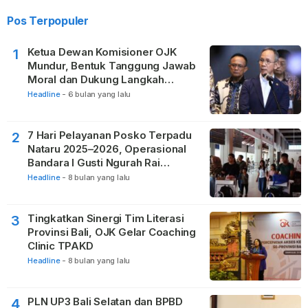
Pos Terpopuler
Ketua Dewan Komisioner OJK
1
Mundur, Bentuk Tanggung Jawab
Moral dan Dukung Langkah
Pemulihan
Headline
-
6 bulan yang lalu
7 Hari Pelayanan Posko Terpadu
2
Nataru 2025–2026, Operasional
Bandara I Gusti Ngurah Rai
Berjalan Lancar
Headline
-
8 bulan yang lalu
Tingkatkan Sinergi Tim Literasi
3
Provinsi Bali, OJK Gelar Coaching
Clinic TPAKD
Headline
-
8 bulan yang lalu
PLN UP3 Bali Selatan dan BPBD
4