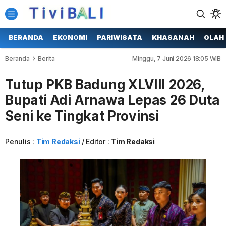
BERANDA
EKONOMI
PARIWISATA
KHASANAH
OLAH
Beranda
Berita
Minggu, 7 Juni 2026 18:05 WIB
Tutup PKB Badung XLVIII 2026,
Bupati Adi Arnawa Lepas 26 Duta
Seni ke Tingkat Provinsi
Penulis :
Tim Redaksi
Editor :
Tim Redaksi