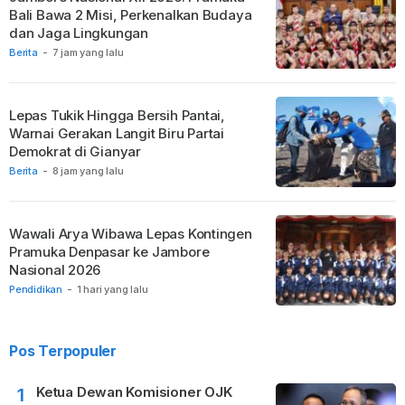
Bali Bawa 2 Misi, Perkenalkan Budaya
dan Jaga Lingkungan
Berita
-
7 jam yang lalu
Lepas Tukik Hingga Bersih Pantai,
Warnai Gerakan Langit Biru Partai
Demokrat di Gianyar
Berita
-
8 jam yang lalu
Wawali Arya Wibawa Lepas Kontingen
Pramuka Denpasar ke Jambore
Nasional 2026
Pendidikan
-
1 hari yang lalu
Pos Terpopuler
Ketua Dewan Komisioner OJK
1