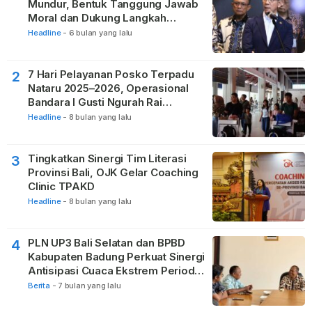
Mundur, Bentuk Tanggung Jawab
Moral dan Dukung Langkah
Pemulihan
Headline
-
6 bulan yang lalu
7 Hari Pelayanan Posko Terpadu
2
Nataru 2025–2026, Operasional
Bandara I Gusti Ngurah Rai
Berjalan Lancar
Headline
-
8 bulan yang lalu
Tingkatkan Sinergi Tim Literasi
3
Provinsi Bali, OJK Gelar Coaching
Clinic TPAKD
Headline
-
8 bulan yang lalu
PLN UP3 Bali Selatan dan BPBD
4
Kabupaten Badung Perkuat Sinergi
Antisipasi Cuaca Ekstrem Periode
Nataru
Berita
-
7 bulan yang lalu