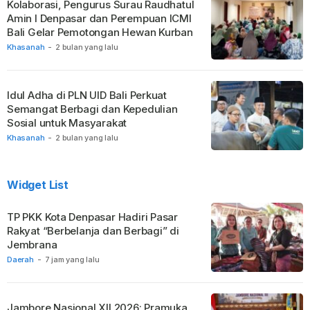
Kolaborasi, Pengurus Surau Raudhatul
Amin I Denpasar dan Perempuan ICMI
Bali Gelar Pemotongan Hewan Kurban
Khasanah
-
2 bulan yang lalu
Idul Adha di PLN UID Bali Perkuat
Semangat Berbagi dan Kepedulian
Sosial untuk Masyarakat
Khasanah
-
2 bulan yang lalu
Widget List
TP PKK Kota Denpasar Hadiri Pasar
Rakyat “Berbelanja dan Berbagi” di
Jembrana
Daerah
-
7 jam yang lalu
Jambore Nasional XII 2026: Pramuka