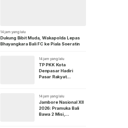
14 jam yang lalu
Dukung Bibit Muda, Wakapolda Lepas
Bhayangkara Bali FC ke Piala Soeratin
14 jam yang lalu
TP PKK Kota
Denpasar Hadiri
Pasar Rakyat
“Berbelanja dan
Berbagi” di Jembrana
14 jam yang lalu
Jambore Nasional XII
2026: Pramuka Bali
Bawa 2 Misi,
Perkenalkan Budaya
dan Jaga Lingkungan