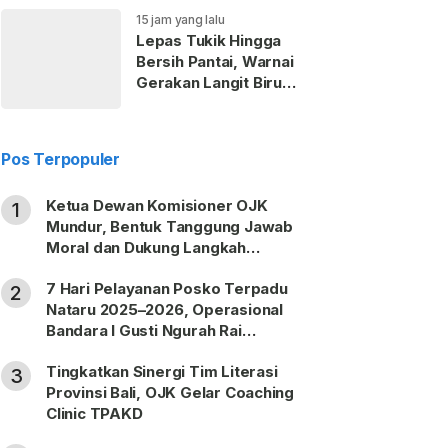
15 jam yang lalu
Lepas Tukik Hingga
Bersih Pantai, Warnai
Gerakan Langit Biru
Partai Demokrat di
Gianyar
Pos Terpopuler
Ketua Dewan Komisioner OJK
1
Mundur, Bentuk Tanggung Jawab
Moral dan Dukung Langkah
Pemulihan
7 Hari Pelayanan Posko Terpadu
2
Nataru 2025–2026, Operasional
Bandara I Gusti Ngurah Rai
Berjalan Lancar
Tingkatkan Sinergi Tim Literasi
3
Provinsi Bali, OJK Gelar Coaching
Clinic TPAKD