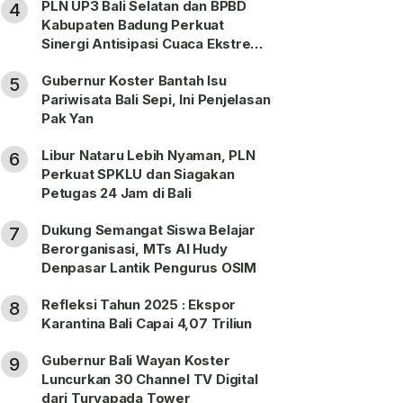
PLN UP3 Bali Selatan dan BPBD
4
Kabupaten Badung Perkuat
Sinergi Antisipasi Cuaca Ekstrem
Periode Nataru
Gubernur Koster Bantah Isu
5
Pariwisata Bali Sepi, Ini Penjelasan
Pak Yan
Libur Nataru Lebih Nyaman, PLN
6
Perkuat SPKLU dan Siagakan
Petugas 24 Jam di Bali
Dukung Semangat Siswa Belajar
7
Berorganisasi, MTs Al Hudy
Denpasar Lantik Pengurus OSIM
Refleksi Tahun 2025 : Ekspor
8
Karantina Bali Capai 4,07 Triliun
Gubernur Bali Wayan Koster
9
Luncurkan 30 Channel TV Digital
dari Turyapada Tower