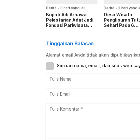
Berita
-
3 hari yang lalu
Berita
-
3 hari yang l
Bupati Adi Arnawa:
Desa Wisata
Pelestarian Adat Jadi
Penglipuran Tut
Fondasi Pariwisata
Sehari Pada 6
Badung
September 2026
Hormati Upacar
Melasti
Tinggalkan Balasan
Alamat email Anda tidak akan dipublikasika
Simpan nama, email, dan situs web sa