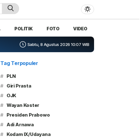
A
POLITIK
FOTO
VIDEO
Sabtu, 8 Agustus 2026 10:07 WIB
Tag Terpopuler
#
PLN
#
Giri Prasta
#
OJK
#
Wayan Koster
#
Presiden Prabowo
#
Adi Arnawa
#
Kodam IX/Udayana