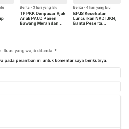
alu
Berita
-
3 hari yang lalu
Berita
-
4 hari yang lalu
TP PKK Denpasar Ajak
BPJS Kesehatan
up
Anak PAUD Panen
Luncurkan NADI JKN,
Bawang Merah dan
Bantu Peserta
,
Jagung di Subak
Menabung untuk Bayar
a
Intaran Barat
Iuran
n.
Ruas yang wajib ditandai
*
ya pada peramban ini untuk komentar saya berikutnya.