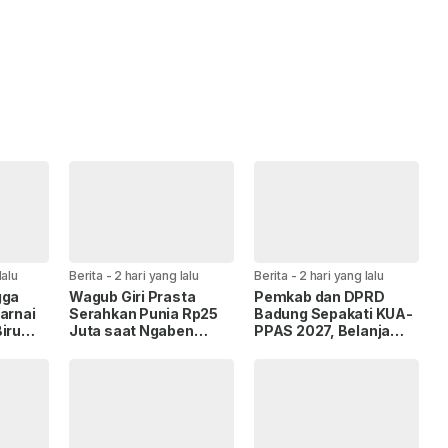
lalu
Berita
-
2 hari yang lalu
Berita
-
2 hari yang lalu
gga
Wagub Giri Prasta
Pemkab dan DPRD
arnai
Serahkan Punia Rp25
Badung Sepakati KUA-
iru
Juta saat Ngaben
PPAS 2027, Belanja
 di
Massal Perdana di
Daerah Tembus Rp14,2
Mengandang
Triliun