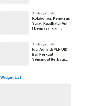
Kaderisasi Anak
Muda
2 bulan yang lalu
Kolaborasi, Pengurus
Surau Raudhatul Amin
I Denpasar dan
Perempuan ICMI Bali
Gelar Pemotongan
Hewan Kurban
2 bulan yang lalu
Idul Adha di PLN UID
Bali Perkuat
Semangat Berbagi
dan Kepedulian Sosial
untuk Masyarakat
Widget List