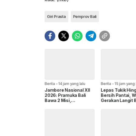
Giri Prasta
Pemprov Bali
Berita
-
14 jam yang lalu
Berita
-
15 jam yang 
Jambore Nasional XII
Lepas Tukik Hin
2026: Pramuka Bali
Bersih Pantai, W
Bawa 2 Misi,
Gerakan Langit B
Perkenalkan Budaya
Partai Demokrat
dan Jaga Lingkungan
Gianyar