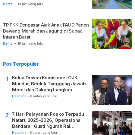
Berita
-
19 jam yang lalu
TP PKK Denpasar Ajak Anak PAUD Panen
Bawang Merah dan Jagung di Subak
Intaran Barat
Berita
-
19 jam yang lalu
Pos Terpopuler
Ketua Dewan Komisioner OJK
1
Mundur, Bentuk Tanggung Jawab
Moral dan Dukung Langkah
Pemulihan
Headline
-
6 bulan yang lalu
7 Hari Pelayanan Posko Terpadu
2
Nataru 2025–2026, Operasional
Bandara I Gusti Ngurah Rai
Berjalan Lancar
Headline
-
8 bulan yang lalu