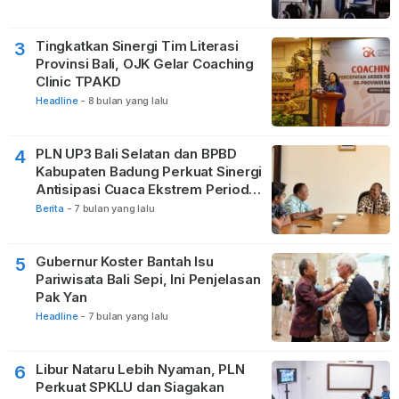
Tingkatkan Sinergi Tim Literasi
3
Provinsi Bali, OJK Gelar Coaching
Clinic TPAKD
Headline
-
8 bulan yang lalu
PLN UP3 Bali Selatan dan BPBD
4
Kabupaten Badung Perkuat Sinergi
Antisipasi Cuaca Ekstrem Periode
Nataru
Berita
-
7 bulan yang lalu
Gubernur Koster Bantah Isu
5
Pariwisata Bali Sepi, Ini Penjelasan
Pak Yan
Headline
-
7 bulan yang lalu
Libur Nataru Lebih Nyaman, PLN
6
Perkuat SPKLU dan Siagakan