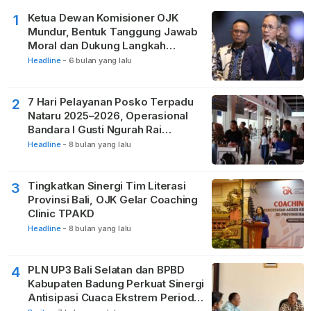
Ketua Dewan Komisioner OJK
1
Mundur, Bentuk Tanggung Jawab
Moral dan Dukung Langkah
Pemulihan
Headline
-
6 bulan yang lalu
7 Hari Pelayanan Posko Terpadu
2
Nataru 2025–2026, Operasional
Bandara I Gusti Ngurah Rai
Berjalan Lancar
Headline
-
8 bulan yang lalu
Tingkatkan Sinergi Tim Literasi
3
Provinsi Bali, OJK Gelar Coaching
Clinic TPAKD
Headline
-
8 bulan yang lalu
PLN UP3 Bali Selatan dan BPBD
4
Kabupaten Badung Perkuat Sinergi
Antisipasi Cuaca Ekstrem Periode