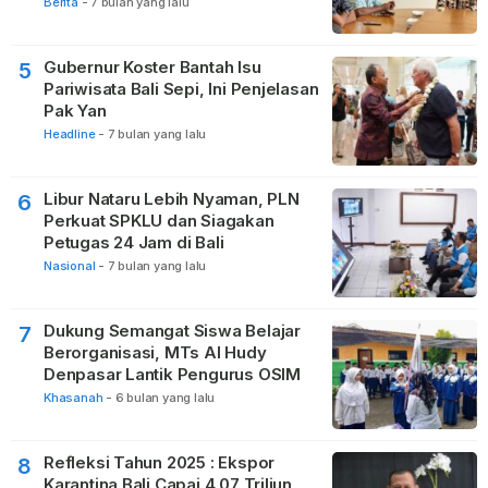
Nataru
Berita
-
7 bulan yang lalu
Gubernur Koster Bantah Isu
5
Pariwisata Bali Sepi, Ini Penjelasan
Pak Yan
Headline
-
7 bulan yang lalu
Libur Nataru Lebih Nyaman, PLN
6
Perkuat SPKLU dan Siagakan
Petugas 24 Jam di Bali
Nasional
-
7 bulan yang lalu
Dukung Semangat Siswa Belajar
7
Berorganisasi, MTs Al Hudy
Denpasar Lantik Pengurus OSIM
Khasanah
-
6 bulan yang lalu
Refleksi Tahun 2025 : Ekspor
8
Karantina Bali Capai 4,07 Triliun