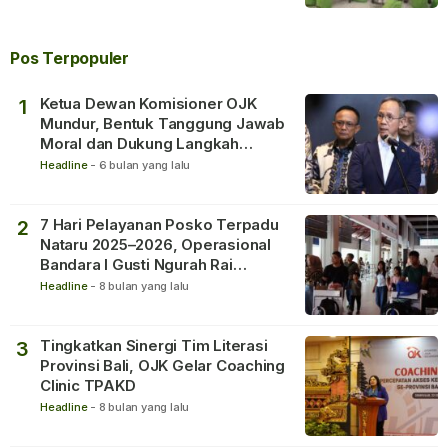
Pos Terpopuler
Ketua Dewan Komisioner OJK
1
Mundur, Bentuk Tanggung Jawab
Moral dan Dukung Langkah
Pemulihan
Headline
-
6 bulan yang lalu
7 Hari Pelayanan Posko Terpadu
2
Nataru 2025–2026, Operasional
Bandara I Gusti Ngurah Rai
Berjalan Lancar
Headline
-
8 bulan yang lalu
Tingkatkan Sinergi Tim Literasi
3
Provinsi Bali, OJK Gelar Coaching
Clinic TPAKD
Headline
-
8 bulan yang lalu