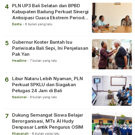
PLN UP3 Bali Selatan dan BPBD
4
Kabupaten Badung Perkuat Sinergi
Antisipasi Cuaca Ekstrem Periode
Nataru
Berita
-
8 bulan yang lalu
Gubernur Koster Bantah Isu
5
Pariwisata Bali Sepi, Ini Penjelasan
Pak Yan
Headline
-
7 bulan yang lalu
Libur Nataru Lebih Nyaman, PLN
6
Perkuat SPKLU dan Siagakan
Petugas 24 Jam di Bali
Nasional
-
8 bulan yang lalu
Dukung Semangat Siswa Belajar
7
Berorganisasi, MTs Al Hudy
Denpasar Lantik Pengurus OSIM
Khasanah
-
6 bulan yang lalu