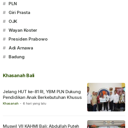
#
PLN
#
Giri Prasta
#
OJK
#
Wayan Koster
#
Presiden Prabowo
#
Adi Arnawa
#
Badung
Khasanah Bali
Jelang HUT ke-81 RI, YBM PLN Dukung
Pendidikan Anak Berkebutuhan Khusus
Khasanah
-
6 hari yang lalu
Muswil VII KAHMI Bali: Abdullah Puteh