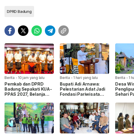
DPRD Badung
Berita
-
10 jam yang lalu
Berita
-
1 hari yang lalu
Berita
-
1 h
Pemkab dan DPRD
Bupati Adi Arnawa:
Desa Wi
Badung Sepakati KUA-
Pelestarian Adat Jadi
Penglipu
PPAS 2027, Belanja
Fondasi Pariwisata
Sehari P
Daerah Tembus Rp14,2
Badung
Septemb
Triliun
Hormati
Melasti