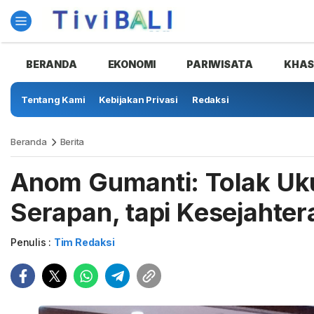
BERANDA
EKONOMI
PARIWISATA
KHA
Tentang Kami
Kebijakan Privasi
Redaksi
Beranda
Berita
Anom Gumanti: Tolak Uk
Serapan, tapi Kesejahte
Penulis :
Tim Redaksi