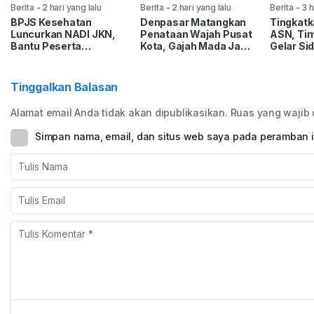
Berita
-
2 hari yang lalu
Berita
-
2 hari yang lalu
Berita
-
3 h
BPJS Kesehatan
Denpasar Matangkan
Tingkatk
Luncurkan NADI JKN,
Penataan Wajah Pusat
ASN, Ti
Bantu Peserta
Kota, Gajah Mada Jadi
Gelar Si
Menabung untuk Bayar
Prioritas
dan Uji 
Iuran
Mobile
Tinggalkan Balasan
Alamat email Anda tidak akan dipublikasikan.
Ruas yang wajib 
Simpan nama, email, dan situs web saya pada peramban i