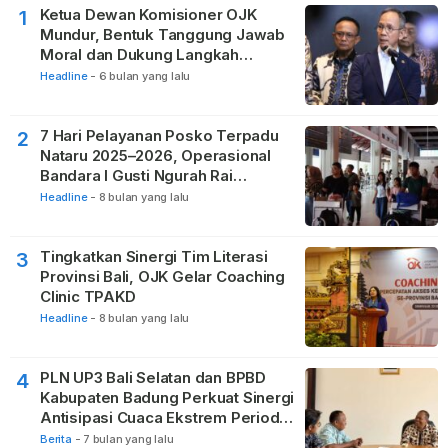
Ketua Dewan Komisioner OJK
1
Mundur, Bentuk Tanggung Jawab
Moral dan Dukung Langkah
Pemulihan
Headline
-
6 bulan yang lalu
7 Hari Pelayanan Posko Terpadu
2
Nataru 2025–2026, Operasional
Bandara I Gusti Ngurah Rai
Berjalan Lancar
Headline
-
8 bulan yang lalu
Tingkatkan Sinergi Tim Literasi
3
Provinsi Bali, OJK Gelar Coaching
Clinic TPAKD
Headline
-
8 bulan yang lalu
PLN UP3 Bali Selatan dan BPBD
4
Kabupaten Badung Perkuat Sinergi
Antisipasi Cuaca Ekstrem Periode
Nataru
Berita
-
7 bulan yang lalu