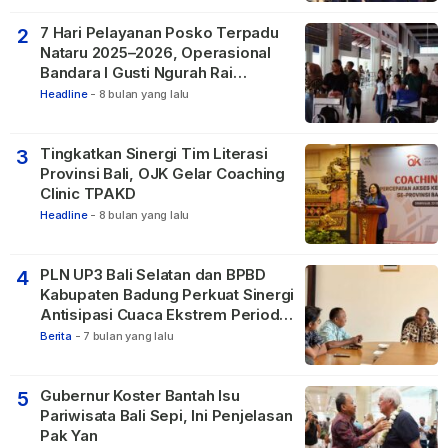
7 Hari Pelayanan Posko Terpadu
2
Nataru 2025–2026, Operasional
Bandara I Gusti Ngurah Rai
Berjalan Lancar
Headline
-
8 bulan yang lalu
Tingkatkan Sinergi Tim Literasi
3
Provinsi Bali, OJK Gelar Coaching
Clinic TPAKD
Headline
-
8 bulan yang lalu
PLN UP3 Bali Selatan dan BPBD
4
Kabupaten Badung Perkuat Sinergi
Antisipasi Cuaca Ekstrem Periode
Nataru
Berita
-
7 bulan yang lalu
Gubernur Koster Bantah Isu
5
Pariwisata Bali Sepi, Ini Penjelasan
Pak Yan