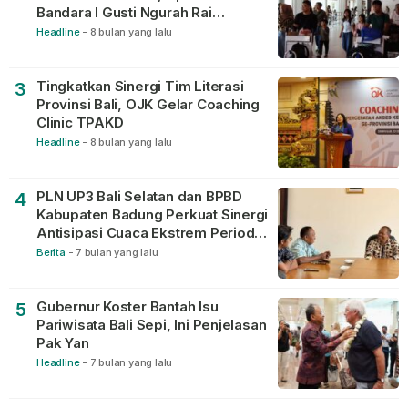
Bandara I Gusti Ngurah Rai
Berjalan Lancar
Headline
-
8 bulan yang lalu
Tingkatkan Sinergi Tim Literasi
3
Provinsi Bali, OJK Gelar Coaching
Clinic TPAKD
Headline
-
8 bulan yang lalu
PLN UP3 Bali Selatan dan BPBD
4
Kabupaten Badung Perkuat Sinergi
Antisipasi Cuaca Ekstrem Periode
Nataru
Berita
-
7 bulan yang lalu
Gubernur Koster Bantah Isu
5
Pariwisata Bali Sepi, Ini Penjelasan
Pak Yan
Headline
-
7 bulan yang lalu