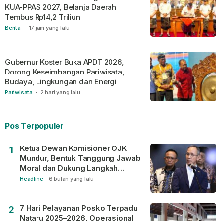
KUA-PPAS 2027, Belanja Daerah
Tembus Rp14,2 Triliun
Berita
-
17 jam yang lalu
Gubernur Koster Buka APDT 2026,
Dorong Keseimbangan Pariwisata,
Budaya, Lingkungan dan Energi
Pariwisata
-
2 hari yang lalu
Pos Terpopuler
Ketua Dewan Komisioner OJK
1
Mundur, Bentuk Tanggung Jawab
Moral dan Dukung Langkah
Pemulihan
Headline
-
6 bulan yang lalu
7 Hari Pelayanan Posko Terpadu
2
Nataru 2025–2026, Operasional