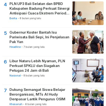
PLN UP3 Bali Selatan dan BPBD
4
Kabupaten Badung Perkuat Sinergi
Antisipasi Cuaca Ekstrem Periode
Nataru
Berita
-
8 bulan yang lalu
Gubernur Koster Bantah Isu
5
Pariwisata Bali Sepi, Ini Penjelasan
Pak Yan
Headline
-
7 bulan yang lalu
Libur Nataru Lebih Nyaman, PLN
6
Perkuat SPKLU dan Siagakan
Petugas 24 Jam di Bali
Nasional
-
8 bulan yang lalu
Dukung Semangat Siswa Belajar
7
Berorganisasi, MTs Al Hudy
Denpasar Lantik Pengurus OSIM
Khasanah
-
6 bulan yang lalu