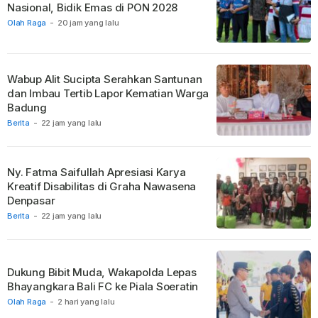
Nasional, Bidik Emas di PON 2028
Olah Raga
-
20 jam yang lalu
Wabup Alit Sucipta Serahkan Santunan
dan Imbau Tertib Lapor Kematian Warga
Badung
Berita
-
22 jam yang lalu
Ny. Fatma Saifullah Apresiasi Karya
Kreatif Disabilitas di Graha Nawasena
Denpasar
Berita
-
22 jam yang lalu
Dukung Bibit Muda, Wakapolda Lepas
Bhayangkara Bali FC ke Piala Soeratin
Olah Raga
-
2 hari yang lalu