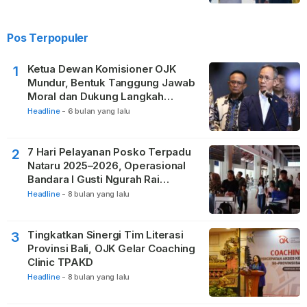
Pos Terpopuler
Ketua Dewan Komisioner OJK
1
Mundur, Bentuk Tanggung Jawab
Moral dan Dukung Langkah
Pemulihan
Headline
-
6 bulan yang lalu
7 Hari Pelayanan Posko Terpadu
2
Nataru 2025–2026, Operasional
Bandara I Gusti Ngurah Rai
Berjalan Lancar
Headline
-
8 bulan yang lalu
Tingkatkan Sinergi Tim Literasi
3
Provinsi Bali, OJK Gelar Coaching
Clinic TPAKD
Headline
-
8 bulan yang lalu