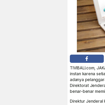
TIVIBALI.com, JAK
instan karena set
adanya pelanggaran
Direktorat Jender
benar-benar memil
Direktur Jenderal