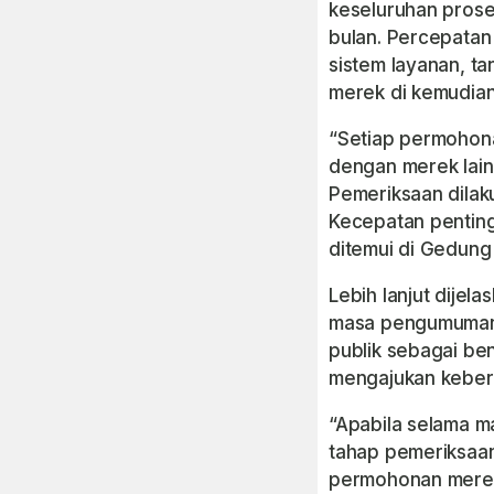
keseluruhan prose
bulan. Percepata
sistem layanan, t
merek di kemudian 
“Setiap permohona
dengan merek lain
Pemeriksaan dilak
Kecepatan penting,
ditemui di Gedung 
Lebih lanjut dije
masa pengumuman 
publik sebagai be
mengajukan kebera
“Apabila selama 
tahap pemeriksaan
permohonan merek