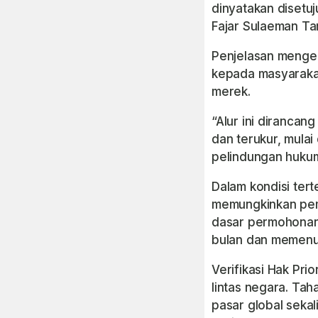
dinyatakan disetuj
Fajar Sulaeman T
Penjelasan mengen
kepada masyarakat
merek.
“Alur ini diranca
dan terukur, mulai
pelindungan hukum,
Dalam kondisi tert
memungkinkan pem
dasar permohonan 
bulan dan memenuh
Verifikasi Hak Pr
lintas negara. Ta
pasar global sekal