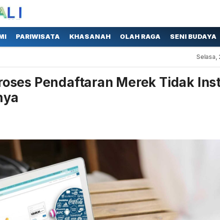
MI
PARIWISATA
KHASANAH
OLAH RAGA
SENI BUDAYA
Selasa, 
oses Pendaftaran Merek Tidak Ins
nya