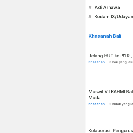
#
Adi Arnawa
#
Kodam IX/Udaya
Khasanah Bali
Jelang HUT ke-81 RI
Khasanah
-
3 hari yang lal
Muswil VII KAHMI Bal
Muda
Khasanah
-
2 bulan yang la
Kolaborasi, Pengurus Surau