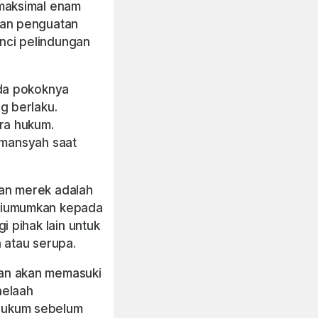
maksimal enam
dan penguatan
unci pelindungan
ada pokoknya
g berlaku.
ra hukum.
ermansyah saat
ran merek adalah
diumumkan kepada
 pihak lain untuk
 atau serupa.
an akan memasuki
nelaah
hukum sebelum