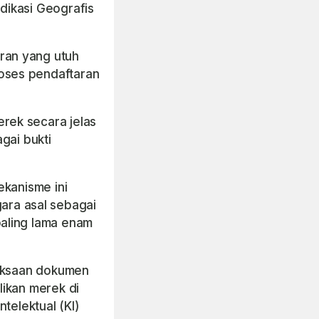
ndikasi Geografis
ran yang utuh
oses pendaftaran
rek secara jelas
gai bukti
ekanisme ini
ra asal sebagai
paling lama enam
riksaan dokumen
likan merek di
telektual (KI)