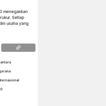
JKI menegaskan
rukur. Setiap
lim usaha yang
santara
rgarana
ternasional
30