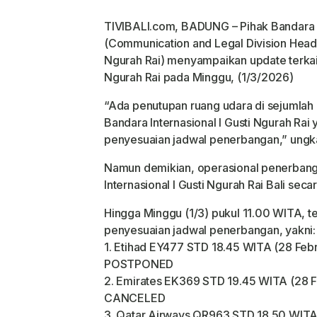
TIVIBALI.com, BADUNG – Pihak Bandara I
(Communication and Legal Division Head 
Ngurah Rai) menyampaikan update terkai
Ngurah Rai pada Minggu, (1/3/2026)
“Ada penutupan ruang udara di sejumlah 
Bandara Internasional I Gusti Ngurah R
penyesuaian jadwal penerbangan,” ungk
Namun demikian, operasional penerbang
Internasional I Gusti Ngurah Rai Bali se
Hingga Minggu (1/3) pukul 11.00 WITA, 
penyesuaian jadwal penerbangan, yakni:
1. Etihad EY477 STD 18.45 WITA (28 Feb
POSTPONED
2. Emirates EK369 STD 19.45 WITA (28 F
CANCELED
3. Qatar Airways QR963 STD 18.50 WITA 