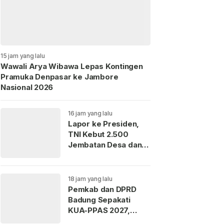
15 jam yang lalu
Wawali Arya Wibawa Lepas Kontingen
Pramuka Denpasar ke Jambore
Nasional 2026
16 jam yang lalu
Lapor ke Presiden,
TNI Kebut 2.500
Jembatan Desa dan
3.000 Titik Air Bersih
18 jam yang lalu
Pemkab dan DPRD
Badung Sepakati
KUA-PPAS 2027,
Belanja Daerah