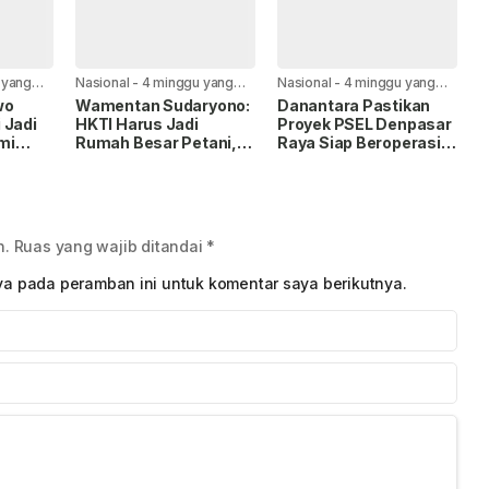
 yang
Nasional
-
4 minggu yang
Nasional
-
4 minggu yang
lalu
lalu
wo
Wamentan Sudaryono:
Danantara Pastikan
 Jadi
HKTI Harus Jadi
Proyek PSEL Denpasar
mi
Rumah Besar Petani,
Raya Siap Beroperasi,
DPD HKTI Bali Resmi
Target 500 Ribu Ton
Dilantik
Sampah per Tahun
n.
Ruas yang wajib ditandai
*
ya pada peramban ini untuk komentar saya berikutnya.