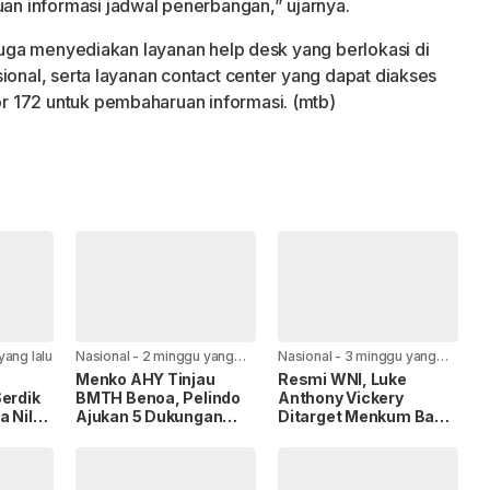
n informasi jadwal penerbangan,” ujarnya.
 juga menyediakan layanan help desk yang berlokasi di
ional, serta layanan contact center yang dapat diakses
 172 untuk pembaharuan informasi. (mtb)
yang lalu
Nasional
-
2 minggu yang
Nasional
-
3 minggu yang
lalu
lalu
Menko AHY Tinjau
Resmi WNI, Luke
Serdik
BMTH Benoa, Pelindo
Anthony Vickery
 Nilai
Ajukan 5 Dukungan
Ditarget Menkum Bawa
utan
untuk Wujudkan Marina
Indonesia ke Piala
Internasional
Dunia 2030