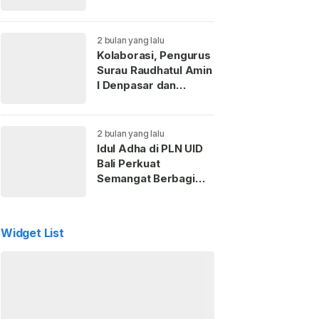
Kaderisasi Anak
Muda
2 bulan yang lalu
Kolaborasi, Pengurus
Surau Raudhatul Amin
I Denpasar dan
Perempuan ICMI Bali
Gelar Pemotongan
Hewan Kurban
2 bulan yang lalu
Idul Adha di PLN UID
Bali Perkuat
Semangat Berbagi
dan Kepedulian Sosial
untuk Masyarakat
Widget List