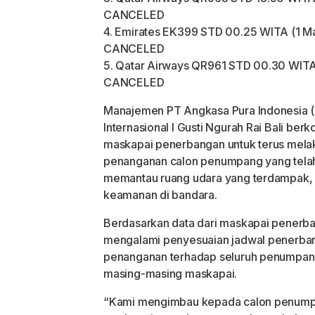
CANCELED
4. Emirates EK399 STD 00.25 WITA (1 Ma
CANCELED
5. Qatar Airways QR961 STD 00.30 WITA
CANCELED
Manajemen PT Angkasa Pura Indonesia (I
Internasional I Gusti Ngurah Rai Bali be
maskapai penerbangan untuk terus mel
penanganan calon penumpang yang telah
memantau ruang udara yang terdampak, se
keamanan di bandara.
Berdasarkan data dari maskapai penerb
mengalami penyesuaian jadwal penerban
penanganan terhadap seluruh penumpang 
masing-masing maskapai.
“Kami mengimbau kepada calon penumpa