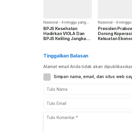
Nasional
-
4 minggu yang
Nasional
-
4 minggu
lalu
lalu
BPJS Kesehatan
Presiden Prabo
Hadirkan VIOLA Dan
Dorong Koperasi
BPJS Keliling Jangkau
Kekuatan Ekono
Layanan JKN 3T
Kerakyatan
Tinggalkan Balasan
Alamat email Anda tidak akan dipublikasika
Simpan nama, email, dan situs web sa