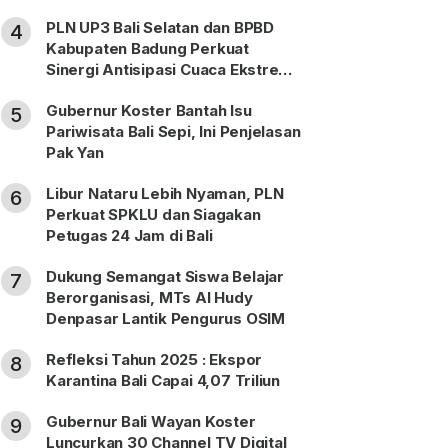
PLN UP3 Bali Selatan dan BPBD
4
Kabupaten Badung Perkuat
Sinergi Antisipasi Cuaca Ekstrem
Periode Nataru
Gubernur Koster Bantah Isu
5
Pariwisata Bali Sepi, Ini Penjelasan
Pak Yan
Libur Nataru Lebih Nyaman, PLN
6
Perkuat SPKLU dan Siagakan
Petugas 24 Jam di Bali
Dukung Semangat Siswa Belajar
7
Berorganisasi, MTs Al Hudy
Denpasar Lantik Pengurus OSIM
Refleksi Tahun 2025 : Ekspor
8
Karantina Bali Capai 4,07 Triliun
Gubernur Bali Wayan Koster
9
Luncurkan 30 Channel TV Digital