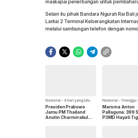
maskapai penerbangan untuk pembaharua
Selain itu pihak Bandara Ngurah Rai Bali
Lantai 2 Terminal Keberangkatan Internas
melalui sambungan telefon dengan nomor
Nasional
-
4 hari yang lalu
Nasional
-
1 minggu 
Presiden Prabowo
Marsma Anton
Jamu PM Thailand
Pallaguna: 399 
Anutin Charnvirakul
P3MD Hayati Tiga
dengan Pesona Budaya
Perjuangan Pup
Nusantara
Margarana