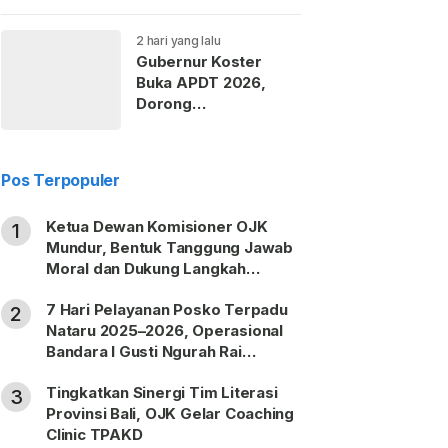
Tembus Rp14,2 Triliun
2 hari yang lalu
Gubernur Koster
Buka APDT 2026,
Dorong
Keseimbangan
Pariwisata, Budaya,
Lingkungan dan
Pos Terpopuler
Energi
Ketua Dewan Komisioner OJK
1
Mundur, Bentuk Tanggung Jawab
Moral dan Dukung Langkah
Pemulihan
7 Hari Pelayanan Posko Terpadu
2
Nataru 2025–2026, Operasional
Bandara I Gusti Ngurah Rai
Berjalan Lancar
Tingkatkan Sinergi Tim Literasi
3
Provinsi Bali, OJK Gelar Coaching
Clinic TPAKD