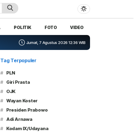
A
POLITIK
FOTO
VIDEO
Jumat, 7 Agustus 2026 12:36 WIB
Tag Terpopuler
#
PLN
#
Giri Prasta
#
OJK
#
Wayan Koster
#
Presiden Prabowo
#
Adi Arnawa
#
Kodam IX/Udayana